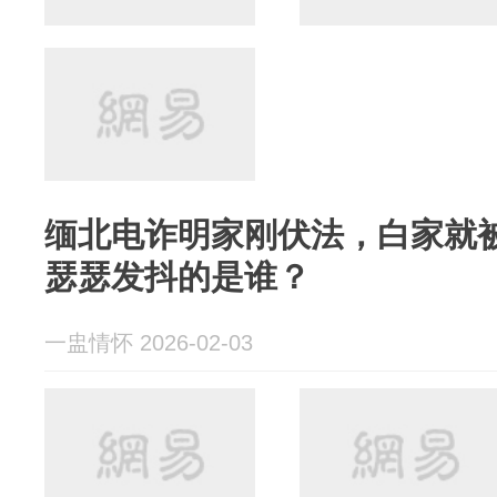
缅北电诈明家刚伏法，白家就
瑟瑟发抖的是谁？
一盅情怀 2026-02-03