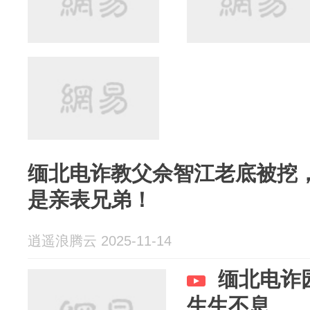
缅北电诈教父佘智江老底被挖
是亲表兄弟！
逍遥浪腾云 2025-11-14
缅北电诈
生生不息