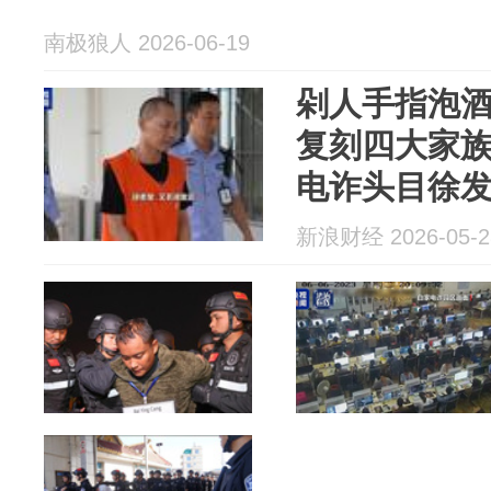
南极狼人 2026-06-19
剁人手指泡酒
复刻四大家
电诈头目徐
原判
新浪财经 2026-05-2