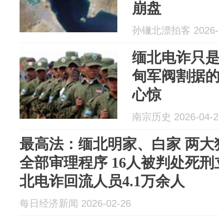
崩盘
孙镴北漂拍客 2026-0
缅北电诈只
甸军阀割据
心惊
南宗历史 2026-04-2
最高法：缅北明家、白家 两大
全部审理程序 16人被判处死刑
北电诈回流人员4.1万余人
每日经济新闻 2026-02-26