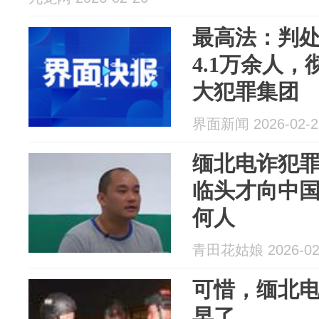
最高法：判
4.1万余人
大犯罪集团
界面新闻 2026-02-2
缅北电诈犯
临头才向中
何人
青田花姑娘 2026-02
可惜，缅北
早了