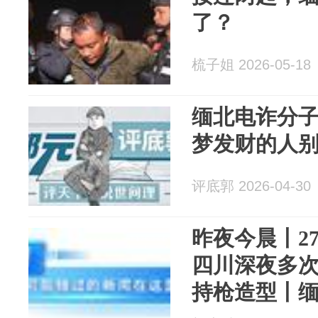
了？
梳子姐 2026-05-18
缅北电诈分
梦发财的人别
评底郭 2026-04-30
昨夜今晨丨2
四川深夜多
持枪造型丨