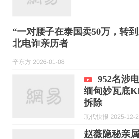
“一对腰子在泰国卖50万，转到
北电诈亲历者
辛东方 2026-01-08
952名
缅甸妙瓦底K
拆除
现代快报 2025-12-2
赵薇隐秘亲