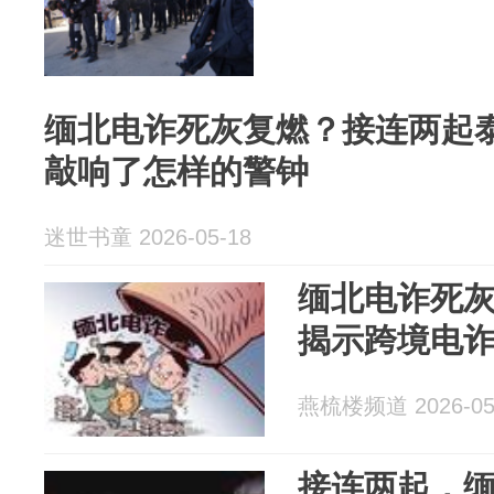
缅北电诈死灰复燃？接连两起
敲响了怎样的警钟
迷世书童 2026-05-18
缅北电诈死
揭示跨境电
燕梳楼频道 2026-05
接连两起，