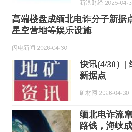
据点
新浪财经 2026-04-3
高端楼盘成缅北电诈分子新据
星空营地等娱乐设施
闪电新闻 2026-04-30
快讯(4/30
新据点
矿材网 2026-04-30
缅北电诈流
路钱，海峡