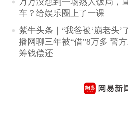
万万没想到一场熟人饭局，
车？给娱乐圈上了一课
紫牛头条｜“我爸被‘崩老头’
播网聊三年被“借”8万多 警
筹钱偿还