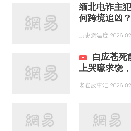
缅北电诈主
何跨境追凶
历史滴温度 2026-02
白应苍死
上哭嚎求饶
老崔故事汇 2026-02