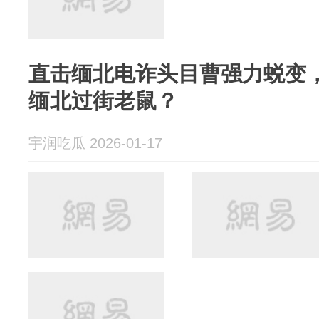
直击缅北电诈头目曹强力蜕变
缅北过街老鼠？
宇润吃瓜 2026-01-17