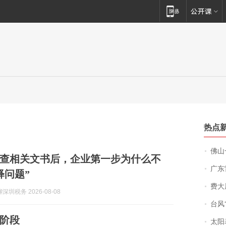
热点
佛山一中学
查相关文书后，企业第一步为什么不
广东雷州
释问题”
费大厨
圳税务 2026-08-08
台风“
阶段
太阳