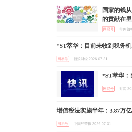
国家的钱从
的贡献在里
网易号
带你领略快
*ST萃华：目前未收到税务机关
网易号
新浪财经 2026-07-31
*ST萃华
网易号
财闻 202
增值税法实施半年：3.87万
网易号
中国经营报 2026-07-31