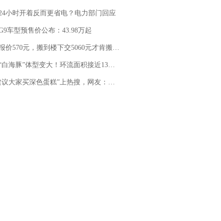
24小时开着反而更省电？电力部门回应
G9车型预售价公布：43.98万起
价570元，搬到楼下交5060元才肯搬上楼！女子傻眼了……
白海豚”体型变大！环流面积接近13个浙江那么大
建议大家买深色蛋糕”上热搜，网友：天塌了！