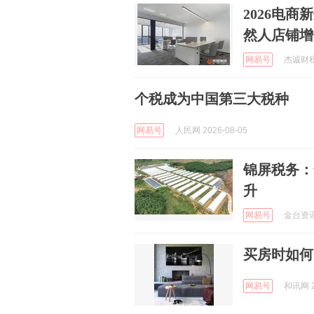
2026电
然人店铺增
网易号
杰诚财税服
个税成为中国第三大税种
网易号
人民网 2026-08-05
锦屏税务：
升
网易号
金台资讯 
买房时如何
网易号
和讯网 2