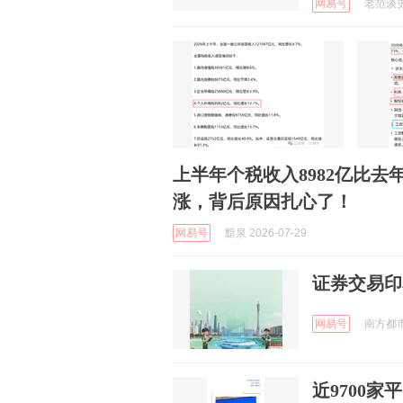
网易号
老范谈史 
上半年个税收入8982亿比去
涨，背后原因扎心了！
网易号
黯泉 2026-07-29
证券交易印
网易号
南方都市报
近9700