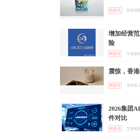
网易号
经济观察报
增加经营范
险
网易号
中派财财小
震惊，香港
网易号
张利东 2
2026集
件对比
网易号
艾慧橙风扇