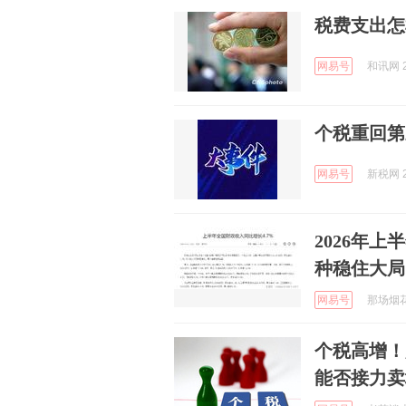
税费支出怎
网易号
和讯网 2
个税重回第
网易号
新税网 2
2026年
种稳住大局
网易号
那场烟花
个税高增！
能否接力卖