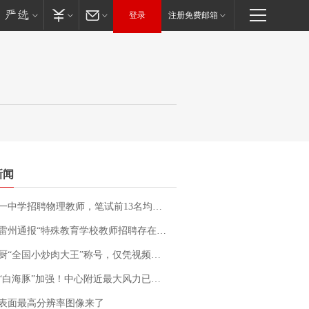
登录
注册免费邮箱
新闻
招聘物理教师，笔试前13名均遭淘汰？教育局：已叫停招聘，成立调查组全面核查
通报“特殊教育学校教师招聘存在违规行为”：已启动问责程序 副校长被停职
“全国小炒肉大王”称号，仅凭视频评出？中国烹饪协会回应
白海豚”加强！中心附近最大风力已达15级 最新研判
表面最高分辨率图像来了