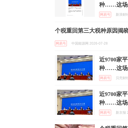
种……这场
网易号
新浪财经 
个税重回第三大税种原因揭
网易号
中国能源网 2026-07-28
近9700
种……这场
网易号
贝壳财经 
近9700
种……这场
网易号
新京报 2