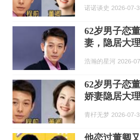
诺诺谈史 2026-07-3
62岁男子恋
妻，隐居大
浩瀚的星河 2026-07
62岁男子恋
娇妻隐居大
青杍无梦 2026-07-3
他恋过董卿又