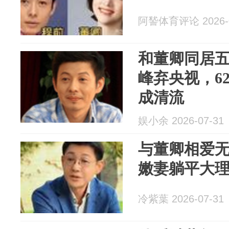
阿諬体育评论 2026-0
和董卿同居
峰弃央视，6
成清流
娱小余 2026-07-31
与董卿相爱无
嫩妻躺平大理
冷紫葉 2026-07-31