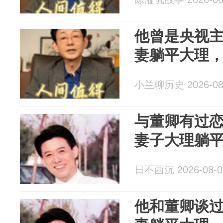
他曾是央视主
妻躺平大理，
小兰聊历史 2026-08
与董卿有过恋
妻子大理躺
日不西沉 2026-08-0
他和董卿谈过