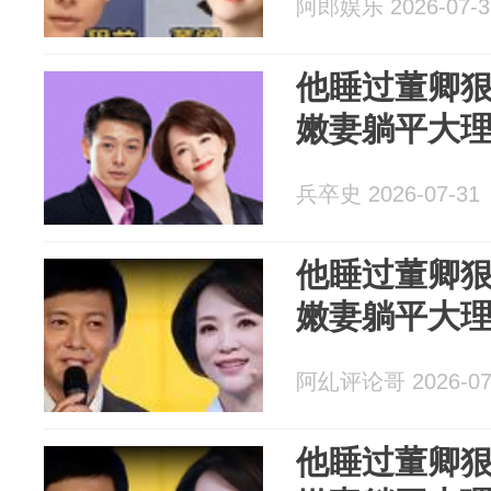
阿郎娱乐 2026-07-3
他睡过董卿狠
嫩妻躺平大理
兵卒史 2026-07-31
他睡过董卿狠
嫩妻躺平大理
阿乣评论哥 2026-07
他睡过董卿狠