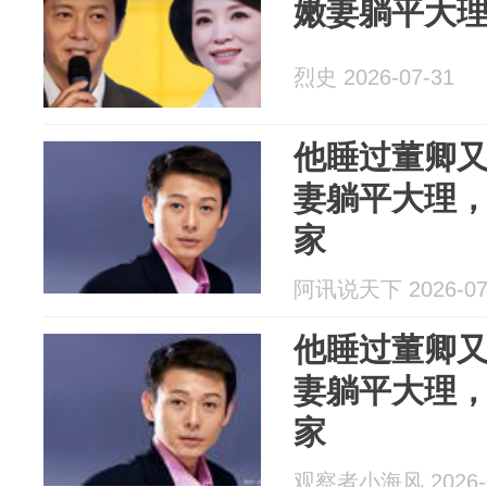
嫩妻躺平大理
烈史 2026-07-31
他睡过董卿又
妻躺平大理，
家
阿讯说天下 2026-07
他睡过董卿又
妻躺平大理，
家
观察者小海风 2026-0