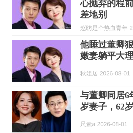
心抛弃的程
差地别
赵昉是个热血青年 202
他睡过董卿狠
嫩妻躺平大理
秋姐居 2026-08-01
与董卿同居6
岁妻子，62
尺素a 2026-08-01