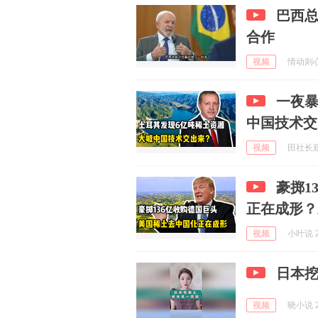
巴西
合作
视频
情动则心痛
一夜暴
中国技术
视频
田社长观世
豪掷1
正在成形
视频
小叶说 2
日本
视频
晓小说 2