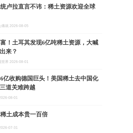
总统卢拉直言不讳：稀土资源欢迎全球
就 2026-08-05
富！土耳其发现6亿吨稀土资源，大喊
交出来？
界 2026-08-01
36亿收购德国巨头！美国稀土去中国化
？三道关难跨越
026-08-01
挖稀土成本贵一百倍
026-07-31