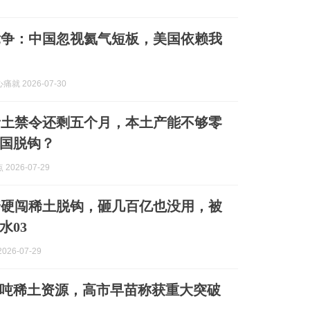
竞争：中国忽视氦气短板，美国依赖我
就 2026-07-30
稀土禁令还剩五个月，本土产能不够零
国脱钩？
2026-07-29
普硬闯稀土脱钩，砸几百亿也没用，被
水03
026-07-29
0吨稀土资源，高市早苗称获重大突破