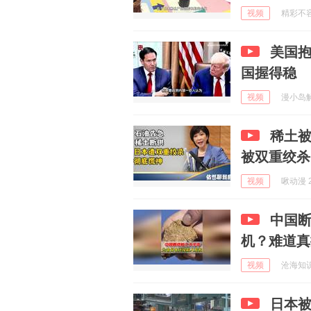
视频
精彩不容错
美国
国握得稳
视频
漫小岛解说
稀土
被双重绞杀
视频
啾动漫 2
中国
机？难道真
视频
沧海知识说
日本