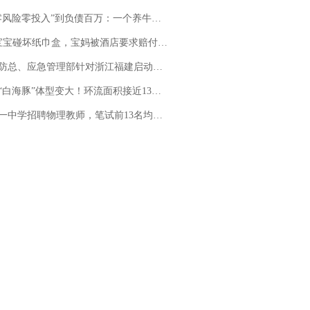
险零投入”到负债百万：一个养牛项目崩盘后，谁该为农户的贷款买单丨红星调查
坏纸巾盒，宝妈被酒店要求赔付924元！三亚一酒店回复：骨瓷定制！网友一查价格，吵翻了
总、应急管理部针对浙江福建启动防汛防台风四级应急响应
白海豚”体型变大！环流面积接近13个浙江那么大
招聘物理教师，笔试前13名均遭淘汰？教育局：已叫停招聘，成立调查组全面核查