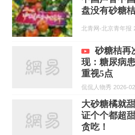
盘没有砂糖
北青网-北京青年报 20
砂糖桔再
现：糖尿病
重视5点
侃侃人物秀 2026-02
大砂糖橘就
证个个都超
贪吃！