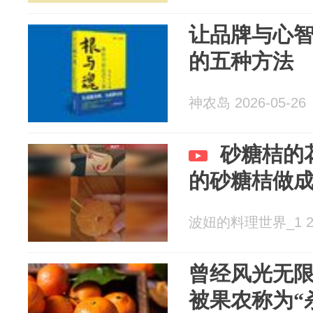
让品牌与心
的五种方法
神农岛 2026-05-26
砂糖桔的
的砂糖桔做
波妞的料理世界_1 202
曾经风光无
被果农称为“