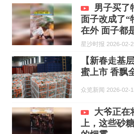
男子买了
面子改成了“
在外 面子都
星沙时报 2026-02-2
【新春走基层
蜜上市 香飘
众览新闻 2026-02-1
大爷正在
上，这些砂