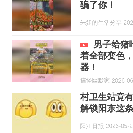
骗了你！
朱姐的生活分享 2026
男子给猪
着全部变色
器！
搞怪幽默家 2026-06
村卫生站竟有
解锁阳东这
阳江日报 2026-05-2