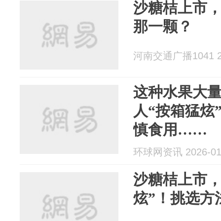
沙糖桔上市
那一颗？
河南交通广播1041 20
这种水果大
人“按箱猛炫
慎食用……
环球网资讯 2026-01
沙糖桔上市，
炫”！挑选方