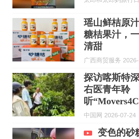
瑶山鲜桔原汁
糖桔果汁，
清甜
广西商贸服务 2026-0
探访喀斯特深
右医青年聆
听“Movers4
性故事
中国网 2026-07-24
变色的砂