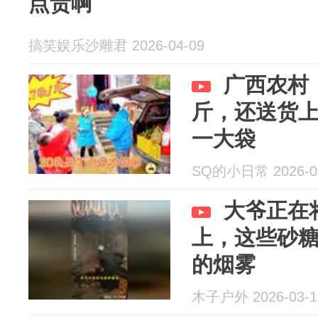
点贵啊
搞笑娱乐沙雕君 2026-04-09
广西农村，
斤，还送货上
一大袋
SQ的小日常 2026-0
大爷正在
上，这些砂
的烟雾
木子户外 2026-03-1