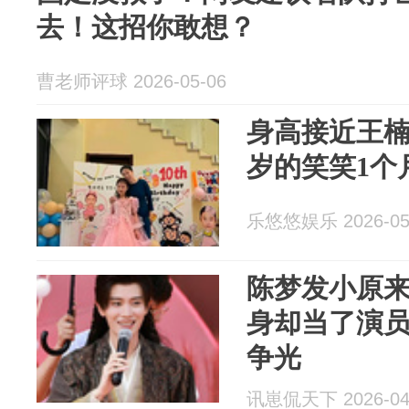
去！这招你敢想？
曹老师评球 2026-05-06
身高接近王楠
岁的笑笑1个
乐悠悠娱乐 2026-05
陈梦发小原
身却当了演
争光
讯崽侃天下 2026-04