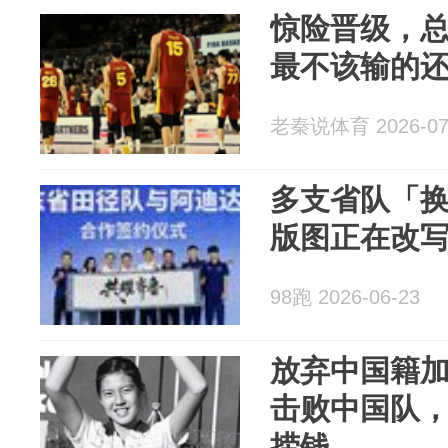
惊险晋级，
最不该输的
老秦说体育 2026-07
多支省队「
版图正在改
98跑 2026-06-23
放弃中国籍加
击败中国队
捞钱