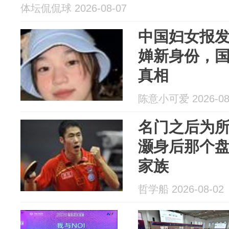
体坛侃侃球 2026-08-07
中国妇女报
婵新身份，
真相
陈意小可爱 2026-08
名门之后为
灏身后那个
家族
哲学船 2026-08-02