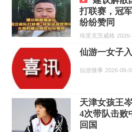
打联赛，冠
纷纷赞同
埃里克茨威格 2026-0
仙游一女子入选
仙游微事 2026-06-0
天津女孩王
4次带队击败
回国