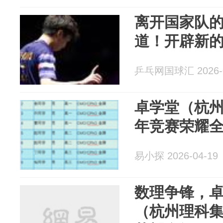
离开国家队
道！开辟新
乒乓网国球汇 2026-0
卓学堂（杭州
年竞赛荣耀
易小探 2026-04-19
数理争锋，
（杭州理科集