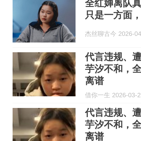
全红婵离队
只是一方面
杰丝聊古今 2026-04
代言违规、
芋汐不和，
离谱
借你一生 2026-03-2
代言违规、
芋汐不和，
离谱