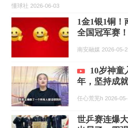
懂球社 2026-06-03
1金1银1铜
全国冠军赛
南安融媒 2026-05-2
10岁神
年，坚持成
任心荒芜h 2026-05-
世乒赛连爆大