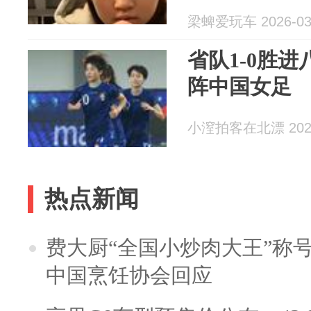
梁蜱爱玩车 2026-03
省队1-0胜进
阵中国女足
小潌拍客在北漂 2026
热点新闻
费大厨“全国小炒肉大王”称
中国烹饪协会回应