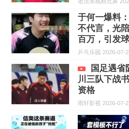
老沮系戏精北鼻 2026
于何一爆料
不代言，光
百万，引发
乒乓乐园 2026-07-2
国足遇省
川三队下战
资格
雨轩影视 2026-07-2