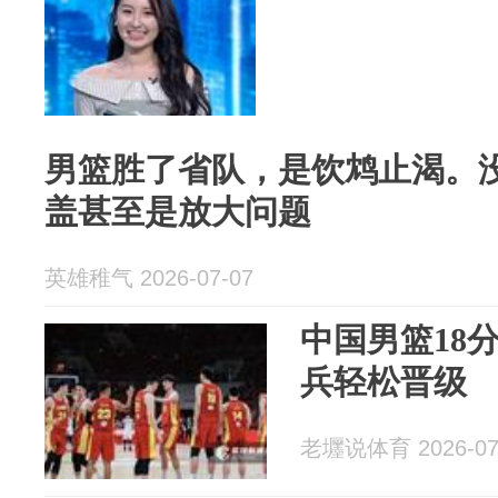
男篮胜了省队，是饮鸩止渴。
盖甚至是放大问题
英雄稚气 2026-07-07
中国男篮18
兵轻松晋级
老壥说体育 2026-07