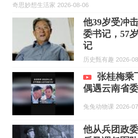
奇思妙想生活家 2026-08-06
他39岁受冲
委书记，57
记
历史甄有趣 2026-08
张桂梅乘
偶遇云南省
兔兔动物课 2026-07
他从兵团政