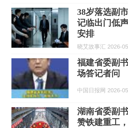
38岁落选副
记临出门低
安排
晓艾故事汇 2026-05
福建省委副
场答记者问
中国日报网 2026-05
湖南省委副
赞铁建重工