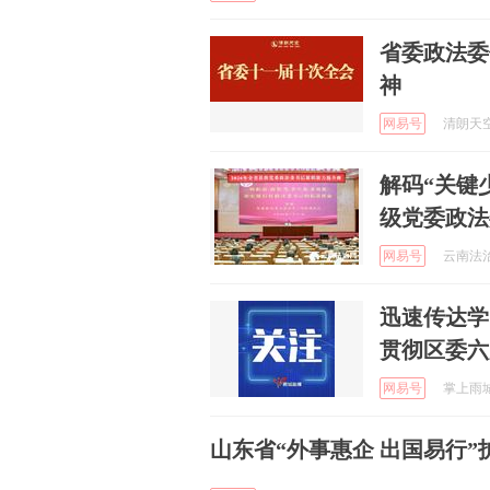
省委政法委
神
网易号
清朗天空 
解码“关键
级党委政法
网易号
云南法治报
迅速传达学
贯彻区委六
网易号
掌上雨城 
山东省“外事惠企 出国易行