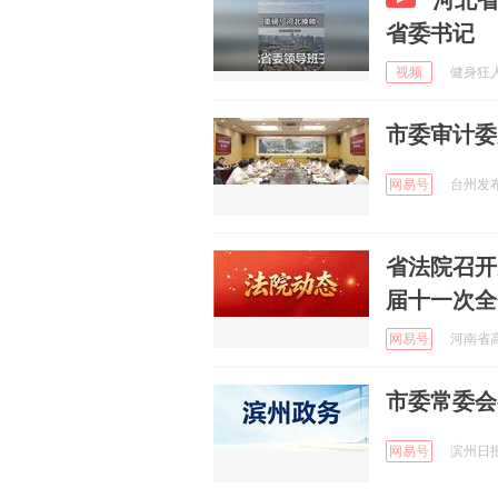
河北省
省委书记
视频
健身狂人 
市委审计委
网易号
台州发布 
省法院召开
届十一次全
网易号
河南省高
市委常委会
网易号
滨州日报 