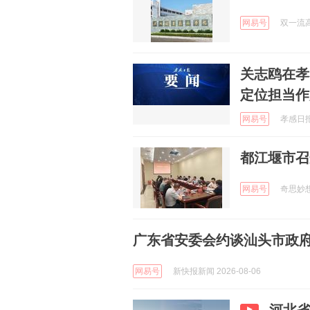
网易号
双一流高校
关志鸥在孝
定位担当作
网易号
孝感日报 
都江堰市召
网易号
奇思妙想生
广东省安委会约谈汕头市政
网易号
新快报新闻 2026-08-06