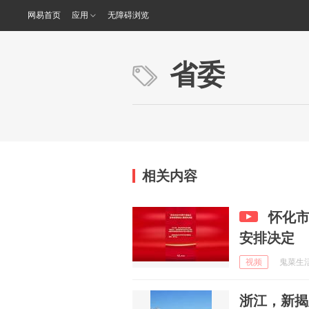
网易首页
应用
无障碍浏览
省委
相关内容
怀化市
安排决定
视频
鬼菜生活 
浙江，新揭