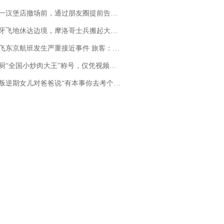
撤场前，通过朋友圈提前告知逐一退费，有顾客仅剩1元也全被退回，分文不少；顾客：言而有信，让人感动
休达边境，摩洛哥士兵搬起大石块投向移民引争议，此前一天内数万人从摩洛哥涌入西班牙
京航班发生严重接近事件 旅客：正常下降后突然拉升，下飞机时都不知险些撞机
“全国小炒肉大王”称号，仅凭视频评出？中国烹饪协会回应
儿对爸爸说“有本事你去考个研究生”，44岁职场“老登”一战上岸“985”；父亲坦言拒绝空想，常年保持每月读6本书的习惯