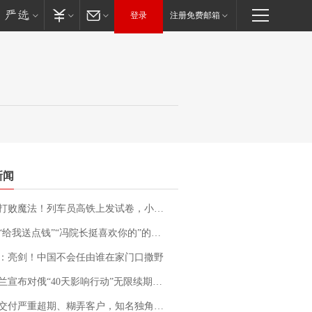
登录
注册免费邮箱
新闻
法！列车员高铁上发试卷，小朋友一秒静音，12306回应：列车员个人行为，不是铁路规定
送点钱”“冯院长挺喜欢你的”的执行局局长被停职，被骚扰的当事人还有问题待解决
：亮剑！中国不会任由谁在家门口撒野
布对俄“40天影响行动”无限续期，7月两国对轰数据均创纪录
期、糊弄客户，知名独角兽车企创始人回应：都没证据，将依法采取措施，“本人长期与美国交管局保持沟通，对方表示肯定”