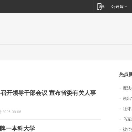
热点
魔法打败魔
召开领导干部会议 宣布省委有关人事
说出“给我
社评
2026-08-06
乌克兰宣
牌一本科大学
被传交付严重超