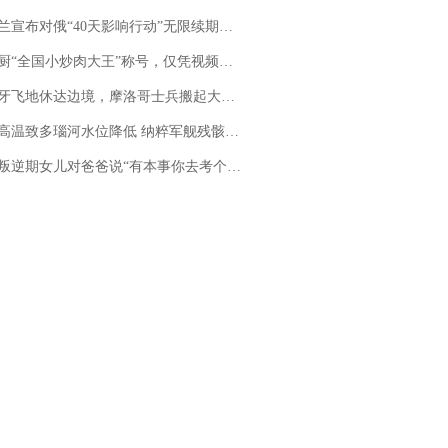
布对俄“40天影响行动”无限续期，7月两国对轰数据均创纪录
“全国小炒肉大王”称号，仅凭视频评出？中国烹饪协会回应
休达边境，摩洛哥士兵搬起大石块投向移民引争议，此前一天内数万人从摩洛哥涌入西班牙
高温致多瑙河水位降低 纳粹军舰残骸重见天日
儿对爸爸说“有本事你去考个研究生”，44岁职场“老登”一战上岸“985”；父亲坦言拒绝空想，常年保持每月读6本书的习惯