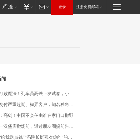
登录
注册免费邮箱
新闻
法！列车员高铁上发试卷，小朋友一秒静音，12306回应：列车员个人行为，不是铁路规定
期、糊弄客户，知名独角兽车企创始人回应：都没证据，将依法采取措施，“本人长期与美国交管局保持沟通，对方表示肯定”
：亮剑！中国不会任由谁在家门口撒野
撤场前，通过朋友圈提前告知逐一退费，有顾客仅剩1元也全被退回，分文不少；顾客：言而有信，让人感动
送点钱”“冯院长挺喜欢你的”的执行局局长被停职，被骚扰的当事人还有问题待解决