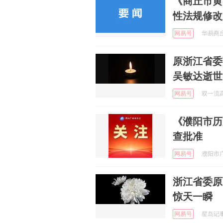
《商丘市黄
性法规修改
网易号
华易商丘 
原浙江省委
吴敏达逝世
网易号
双一流高校
《濮阳市历
查批准
网易号
濮阳市广播
浙江省委原
惊天一瞬
网易号
星岛记事 