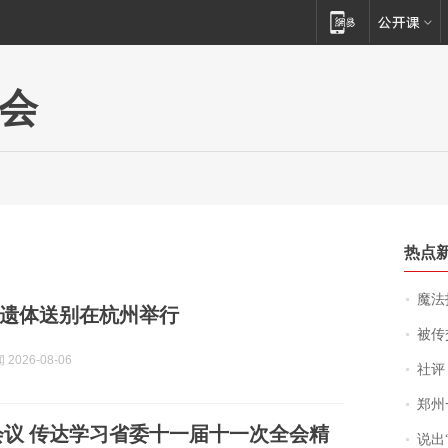
会
热点
魔法打败魔
遗体送别在杭州举行
被传交付严重超
2026-08-06
社评
郑州一汉堡店
议 传达学习省委十一届十一次全会精
说出“给我