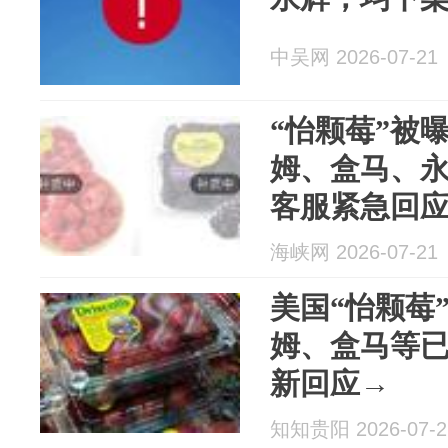
中吴网 2026-07-21
“怡颗莓”被
姆、盒马、
客服紧急回
合规
海峡网 2026-07-21
美国“怡颗莓
姆、盒马等
新回应→
知知贵阳 2026-07-2