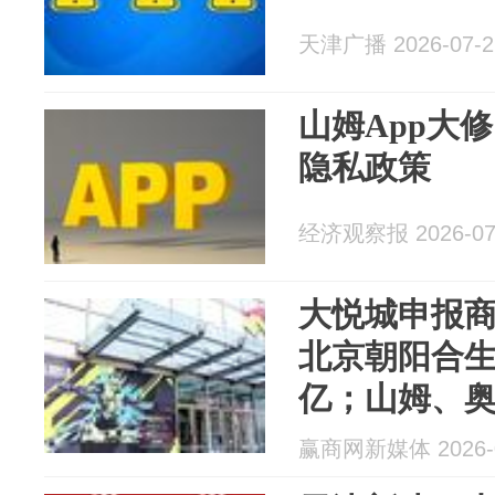
天津广播 2026-07-2
山姆App大
隐私政策
经济观察报 2026-07
大悦城申报商
北京朝阳合生
亿；山姆、奥
赢商周报
赢商网新媒体 2026-0