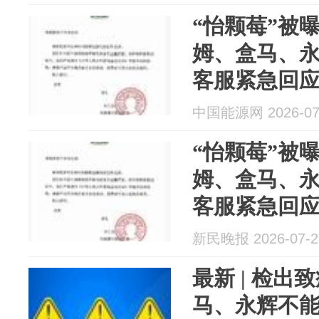
“怡颗莓”被
姆、盒马、
客服紧急回
合规
中国能源网 2026-07
“怡颗莓”被
姆、盒马、
客服紧急回
合规
新民晚报 2026-07-2
最新 | 检
马、永辉不能下单