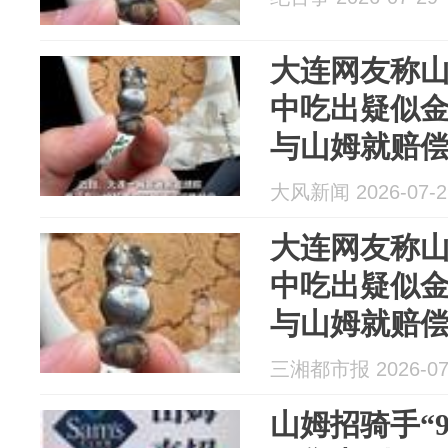
大连网友称
中吃出疑似
与山姆就赔
客服：正溯
大风新闻 2026-07-2
属探测等多
大连网友称
中吃出疑似
与山姆就赔
客服：正溯
三湘都市报 2026-07
属探测等多
山姆招骑手“9