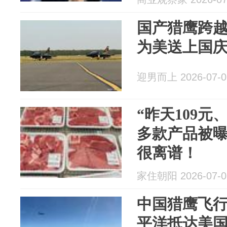
国产猎鹰跨越1
为美送上国
迎男而上 2026-07-0
“昨天109元
多款产品被
很离谱！
家住朝阳 2026-07-0
中国猎鹰飞行1
平洋抵达美