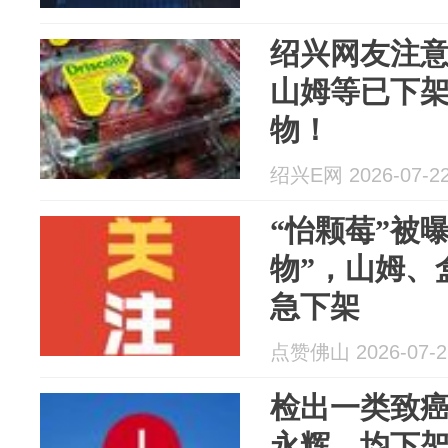
绍兴网友注
山姆等已下
物！
绍兴E网 2026-07-2
“怡颗莓”被
物”，山姆、
急下架
点赞佛山 2026-07-2
检出一类致
永辉，均下