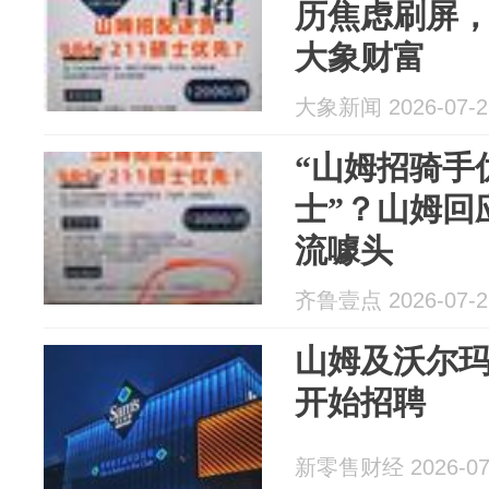
历焦虑刷屏
大象财富
大象新闻 2026-07-2
“山姆招骑手优
士”？山姆回
流噱头
齐鲁壹点 2026-07-2
山姆及沃尔玛
开始招聘
新零售财经 2026-07