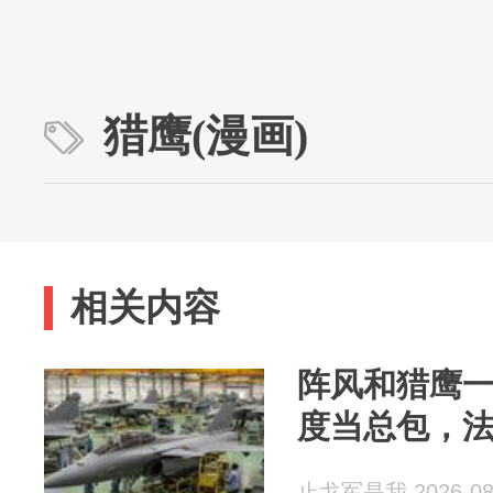
猎鹰(漫画)
相关内容
阵风和猎鹰
度当总包，
止戈军是我 2026-08