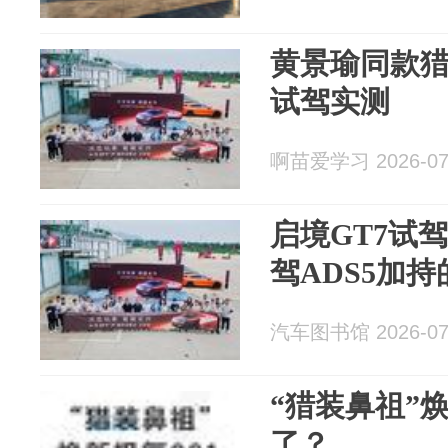
黄景瑜同款猎
试驾实测
啊苗爱学习 2026-07
启境GT7试
驾ADS5加
汽车图书馆 2026-07
“猎装鼻祖”焕
了？