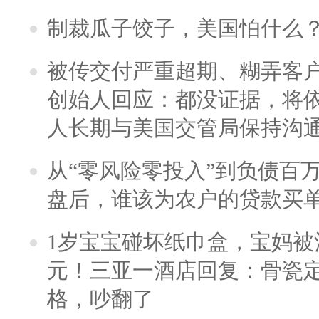
制裁瓜子饺子，美国怕什么
被传交付严重超期、糊弄客
创始人回应：都没证据，将依
人长期与美国交管局保持沟通
从“零风险零投入”到负债百
盘后，谁该为农户的贷款买
1岁宝宝碰坏纸巾盒，宝妈被酒
元！三亚一酒店回复：骨瓷
格，吵翻了