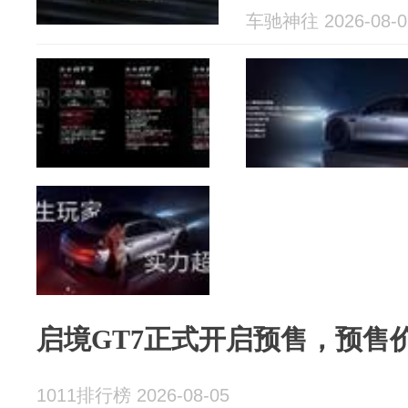
光/国轩高科
车驰神往 2026-08-0
启境GT7正式开启预售，预售价2
1011排行榜 2026-08-05