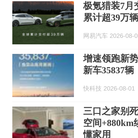
极氪猎装7月
累计超39万
网易汽车 2026-08-0
增速领跑新势
新车35837
快科技 2026-08-01
三口之家别死盯
空间+880k
懂家用