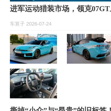
进军运动猎装市场，领克07G
车算子 2026-07-24
撕掉“小众”与“昂贵”的旧标签