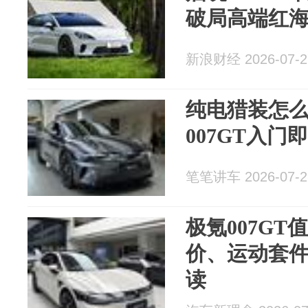
破局高端红
新浪财经 2026-07-2
纯电猎装怎
007GT入门
笔笔讲车 2026-07-2
极氪007G
价、运动套
读