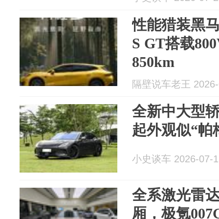
性能猎装黑
S GT搭载8
850km
隔壁说车老王 2026-0
全新中大型轿
起外观似“帕
小史谈车 2026-07-1
全系激光雷达+
厢，极氪007