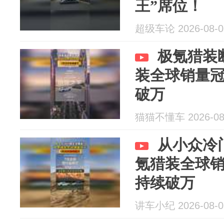
王”席位！
超级车论 2026-08-0
极氪猎装
装全球销量冠
破万
猫猫不懂车 2026-08
从小众冷
氪猎装全球销
持续破万
讲车小纪 2026-08-0