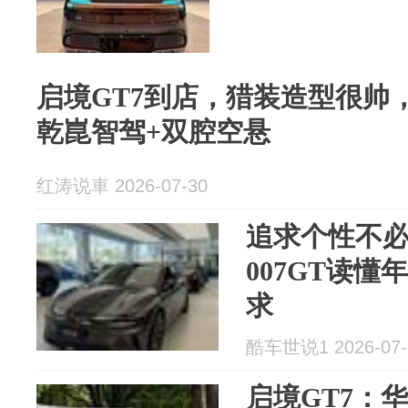
启境GT7到店，猎装造型很帅
乾崑智驾+双腔空悬
红涛说車 2026-07-30
追求个性不
007GT读
求
酷车世说1 2026-07-
启境GT7：