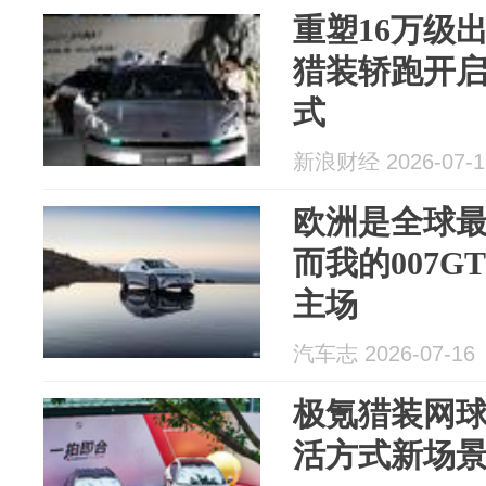
重塑16万级出
猎装轿跑开
式
新浪财经 2026-07-1
欧洲是全球
而我的007
主场
汽车志 2026-07-16
极氪猎装网
活方式新场