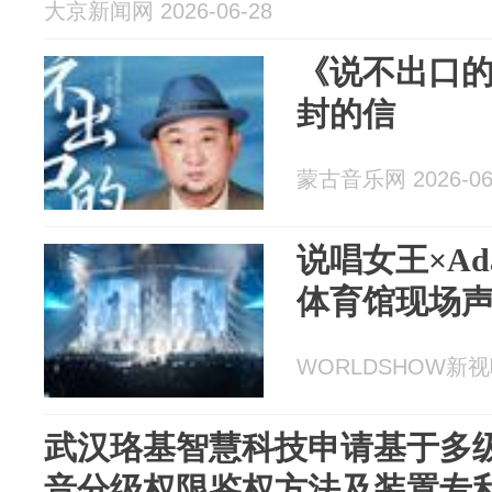
大京新闻网 2026-06-28
《说不出口
封的信
蒙古音乐网 2026-06
说唱女王×Ad
体育馆现场
WORLDSHOW新视听 
武汉珞基智慧科技申请基于多
音分级权限鉴权方法及装置专