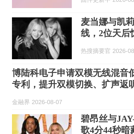
麦当娜与凯莉
线，2位天后
热搜摘要官 2026-08
博陆科电子申请双模无线混音
专利，提升双模切换、扩声返
金融界 2026-08-07
碧昂丝与JAY
歌4分44秒