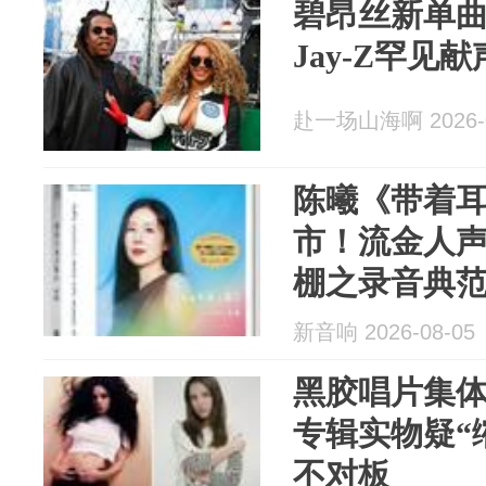
碧昂丝新单
Jay-Z罕见
赴一场山海啊 2026-0
陈曦《带着
市！流金人
棚之录音典
新音响 2026-08-05
黑胶唱片集
专辑实物疑“
不对板