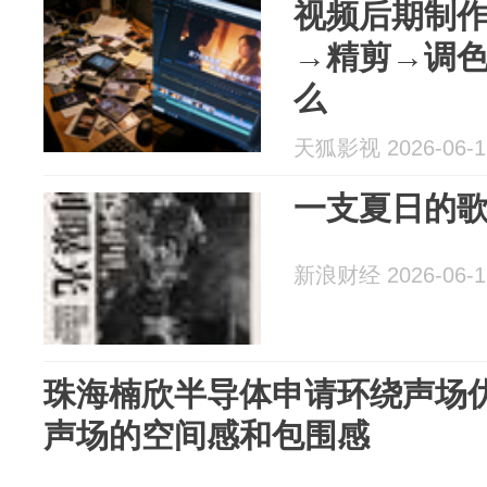
视频后期制
→精剪→调
么
天狐影视 2026-06-1
一支夏日的
新浪财经 2026-06-1
珠海楠欣半导体申请环绕声场
声场的空间感和包围感