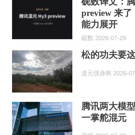
砚数译文：腾
preview 来
能力展开
砚数 2026-07-29
松的功夫要这
道元强身阁 2026-07
腾讯两大模型
一掌舵混元