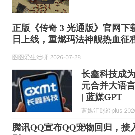
正版《传奇 3 光通版》官网下载
日上线，重燃玛法神舰热血征
图图爱生活呀 2026-07-28
长鑫科技成为
元合并大语
| 蓝媒GPT
蓝媒汇财经plus 2026
腾讯QQ宣布QQ宠物回归，接