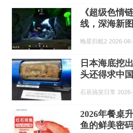
《超级色情链
线，深海新
晚星归航2 2026-08-
日本海底挖出
头还得求中
石辰搞笑日常 2026-0
2026年餐
鱼的鲜美密