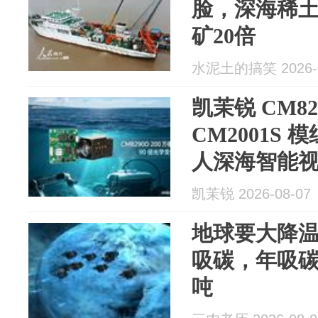
脸，深海稀
矿20倍
水泥土的搞笑 2026-0
凯茉锐 CM82
CM2001S
人深海智能
凯茉锐 2026-08-07
地球要大降
吸碳，年吸碳
吨