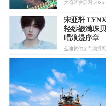
大湾区发展网 2026-0
宋亚轩 LYN
轻纱缀满珠
唱浪漫序章
蓝迪教你穿衣潮搭配 20