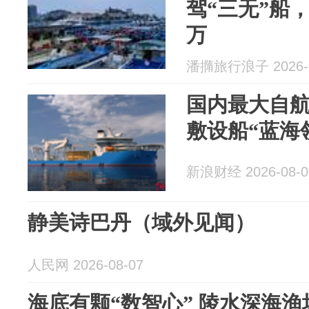
驾“三无”船，
万
潘撱旅行浪子 2026-0
国内最大自
敷设船“蓝海
新浪财经 2026-08-0
静美诗巴丹（域外见闻）
人民网 2026-08-07
海底有颗“数智心” 陵水深海渔