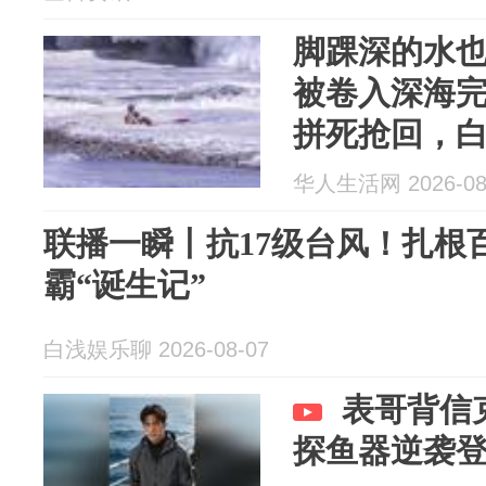
脚踝深的水也
被卷入深海完
拼死抢回，
华人生活网 2026-08
联播一瞬丨抗17级台风！扎根
霸“诞生记”
白浅娱乐聊 2026-08-07
表哥背信
探鱼器逆袭