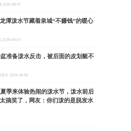
2026-08-07
五龙潭泼水节藏着泉城“不赚钱”的暖心
2026-08-07
水盆准备泼水反击，被后面的皮划艇不
方 2026-08-06
姐夏季来体验热闹的泼水节，泼水前后
太搞笑了，网友：你们泼的是脱发水