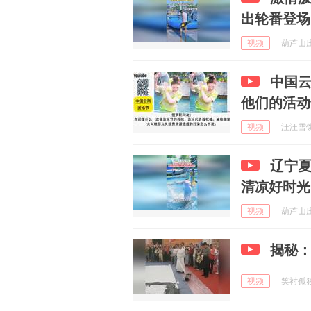
出轮番登场
视频
葫芦山庄景
中国
他们的活动
视频
汪汪雪饼 
辽宁
清凉好时光
视频
葫芦山庄景
揭秘
视频
笑衬孤独j