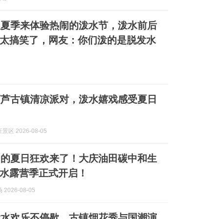
姐夏季来体验热闹的泼水节，泼水前后
太搞笑了，网友：你们泼的是脱发水
葫芦古镇清凉派对，泼水嬉戏感受夏日
区 2026-08-05
口的夏日狂欢来了！大庆油田碳中和生
水露营季正式开启！
2026-08-05
泼水欢乐不停歇，古镇烟花秀与国潮演