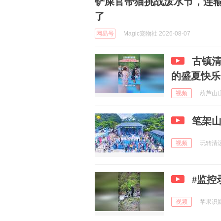
铲屎官带猫挑战泼水节，连
了
网易号
Magic宠物社 2026-08-07
古镇清
的盛夏快乐
视频
葫芦山庄景
笔架
视频
玩转清远 
#监控
视频
苹果识影 