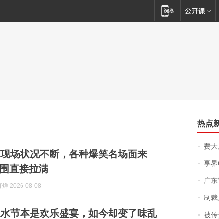
热点
费大厨
节现场状况不断，各种爆笑名场面来
享界
围直接拉满
广东雷州
 2026-08-08
制裁
泼水节本是欢乐盛宴，如今却变了味乱
被传交付严重超