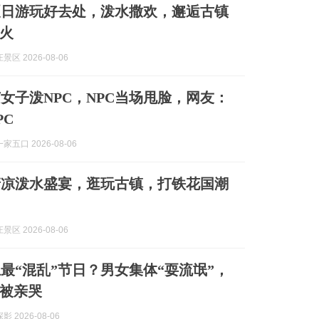
夏日游玩好去处，泼水撒欢，邂逅古镇
火
区 2026-08-06
女子泼NPC，NPC当场甩脸，网友：
PC
五口 2026-08-06
清凉泼水盛宴，逛玩古镇，打铁花国潮
区 2026-08-06
最“混乱”节日？男女集体“耍流氓”，
被亲哭
 2026-08-06