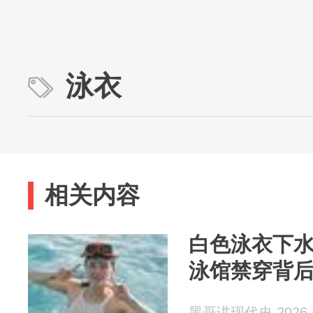
泳衣
相关内容
白色泳衣下水
泳馆禁穿背
黑哥讲现代史 2026-0