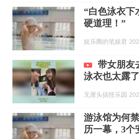
“白色泳衣下
硬道理！”
娱乐圈的笔娱君 2026
带女朋友
泳衣也太露
无厘头搞怪乐园 2026
游泳馆为何
历一幕，3个