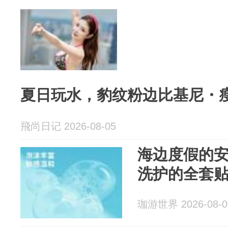
夏日玩水，豹纹粉边比基尼・
飛尚日记 2026-08-05
海边度假的
洗护的全套
珈游世界 2026-08-0