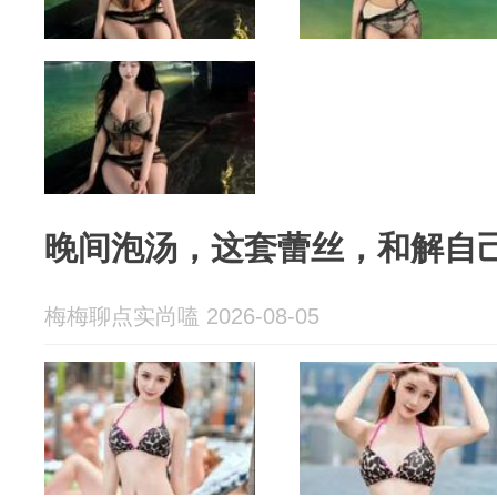
晚间泡汤，这套蕾丝，和解自
梅梅聊点实尚嗑 2026-08-05