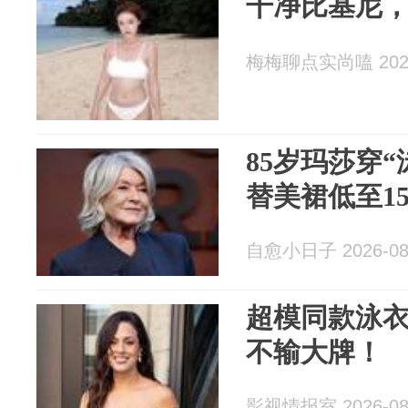
干净比基尼
梅梅聊点实尚嗑 2026
85岁玛莎穿“
替美裙低至1
自愈小日子 2026-08
超模同款泳衣
不输大牌！
影视情报室 2026-08