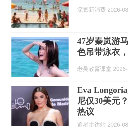
深氪新消费 2026-08
47岁秦岚游
色吊带泳衣
老吴教育课堂 2026-0
Eva Long
尼仅30美元
热议
追星雷达站 2026-08