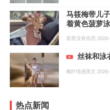
马筱梅带儿
着黄色菠萝
星星没有你亮 2026-0
丝袜和泳
枫叶情感美文 2026-0
热点新闻