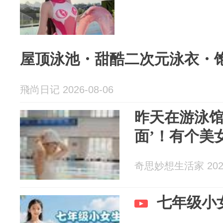
屋顶泳池・甜酷二次元泳衣・
飛尚日记 2026-08-06
昨天在游泳馆
面’！有个美
奇思妙想生活家 2026
七年级小