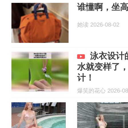
谁懂啊，坐高
她读 2026-08-02
泳衣设计
水就变样了
计！
爆笑的花心 2026-08