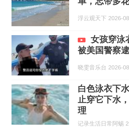
单，忘带多
浮云观天下 2026-08
女孩穿泳
被美国警察
晓雯音乐台 2026-08
白色泳衣下
止穿它下水
理
记录生活日常阿蜴 202