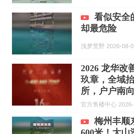
看似安全
却最危险
浅梦荒野 2026-08-0
2026 龙华
玖章，全域
所，户户南向主
窗拓展空间
官方售楼中心 2026-0
梅州丰顺
600米！大