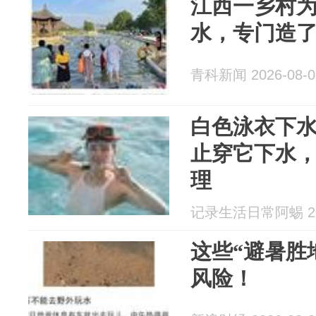
江西一乡村
水，专门造
青科新闻 2026-08-0
白色泳衣下
止穿它下水
理
记录生活日常阿蜴 202
这些“避暑胜
风险！