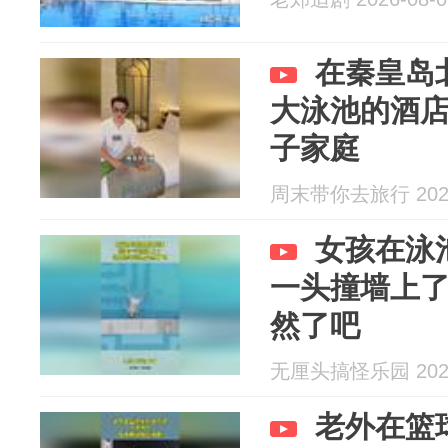
在秦皇岛
大泳池的酒
子家庭
周末带你去旅行 2026
女孩在泳
一头撞墙上
然了吧
无厘头搞怪乐园 2026
老外在篮