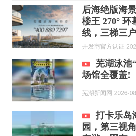
后海绝版海
楼王 270°
线，三梯三
亿高端会所
开发商官方认证 2026
芜湖泳池“
场馆全覆盖!
芜湖新闻网 2026-08
打卡乐岛
园，第三视