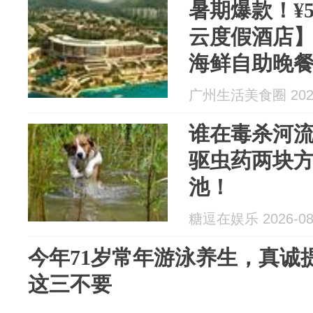
暑期爆款！¥5
云度假酒店】
海鲜自助晚餐
泉+住宿！
广州生活美食圈 2026
谁在毒杀河
驱虫药两块方
池！
糖逗在娱乐 2026-08
今年71岁常年游泳养生，真诚
这三不要