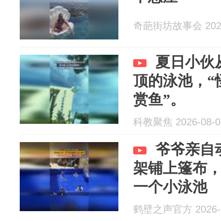
奇葩街坊故事会 2026
夏日小伙
顶的泳池，“
赏鱼”。
科教聚焦 2026-08-0
爷爷亲自
架铺上篷布
一个小泳池
鹤壁之声官方 2026-0