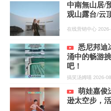
中南無山居/
观山露台/云
在线营销中心 2026-0
悉尼邦迪
涌中的畅游
吧！
搞笑汤姆喵 2026-08
萌娃嘉俊
逊太空步，