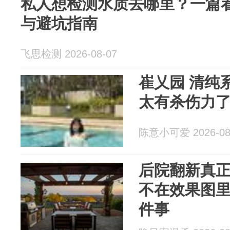
私人想检测水质去哪里？一篇
与避坑指南
飞思检测 2026-08-07
崔乂园 清纯
太有杀伤力
陈意小可爱 2026-08
后院翻新真
不在效果图里
件事