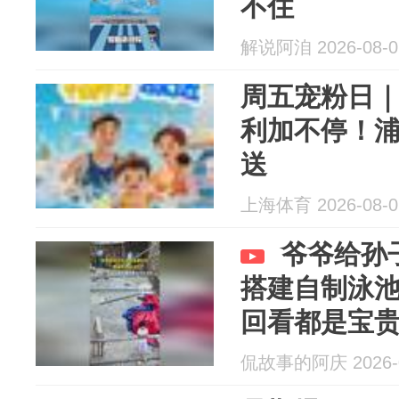
不住
解说阿洎 2026-08-0
周五宠粉日
利加不停！
送
上海体育 2026-08-0
爷爷给孙
搭建自制泳
回看都是宝
侃故事的阿庆 2026-0