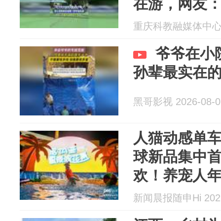
在游，网友
会走光
重庆科教融媒体中心 20
爷爷在小
孙辈最实在
黑哥影视 2026-08-0
人猫动感单
球新品集中
欢！养宠人
新闻晨报随申Hi 2026