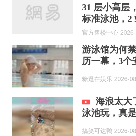
31 层小高层
标准泳池，2
隧道直达腾
官方售楼中心 2026-0
游泳馆为何
历一幕，3个
糖逗在娱乐 2026-08
海浪太大
泳池玩，真
搞笑可达鸭 2026-08