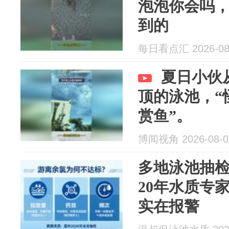
泡泡你会吗
到的
每日看点汇 2026-08
夏日小伙
顶的泳池，“
赏鱼”。
博闻视角 2026-08-0
多地泳池抽检
20年水质专
实在报警