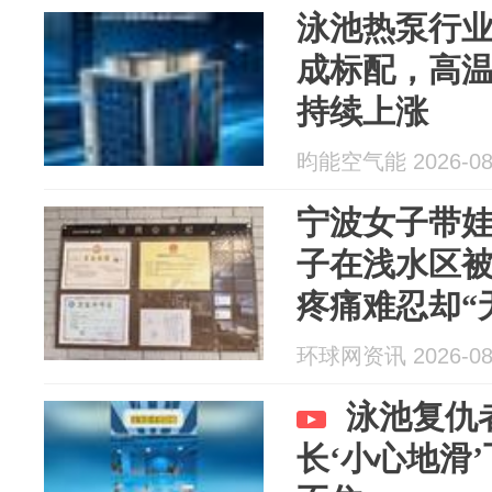
泳池热泵行
成标配，高
持续上涨
昀能空气能 2026-08
宁波女子带
子在浅水区
疼痛难忍却“
救生观察台
环球网资讯 2026-08
守，被责令
泳池复仇
长‘小心地滑