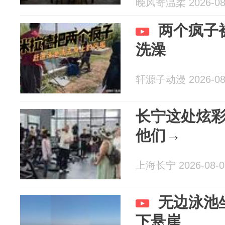
晚风寄温柔 2026-08
两个疯子
洗澡
轩源子动漫 2026-08
长宁这处炫
他们→
上海长宁 2026-08-0
无边泳池
下悬崖