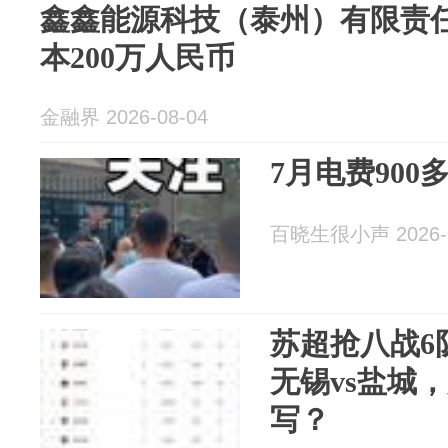
鑫鑫能源科技（泰州）有限责
本200万人民币
金融界 2026-08-04
7月电费90
百晓生很小声 2026-0
苏超抢八战6
无锡vs盐城
写？