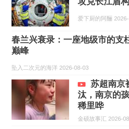
攻克长江盾
爱下厨的阿酾 2026-0
春兰兴衰录：一座地级市的支
巅峰
坠入二次元的海洋 2026-08-03
苏超南京
汰，南京的
稀里哗
金硕故事汇 2026-08