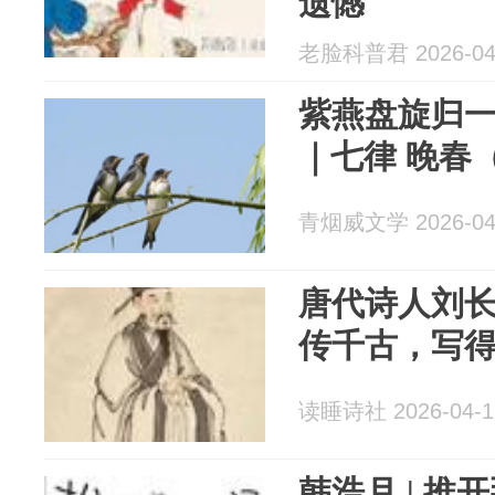
遗憾
老脸科普君 2026-04
紫燕盘旋归一
｜七律 晚春
青烟威文学 2026-04
唐代诗人刘
传千古，写
读睡诗社 2026-04-1
韩浩月 | 推