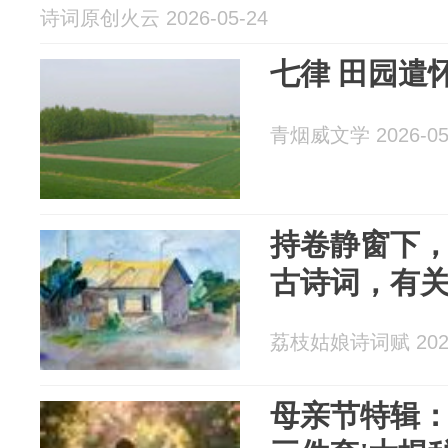
诗词原创火云 2026-05-24
七律 田园遣
青烟威文学 2026-05
持卷静窗下，
古诗词，有
荔枝姑娘诗词赋 2026
母亲节特辑：