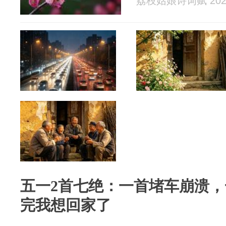
荔枝姑娘诗词赋 2026
五一2首七绝：一首堵车崩溃
完我想回家了