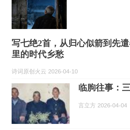
写七绝2首，从归心似箭到先
里的时代乡愁
诗词原创火云 2026-04-10
临朐往事：
言立方 2026-04-04