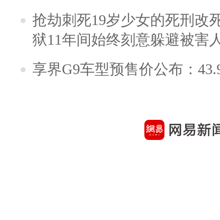
抢劫刺死19岁少女的死刑改
狱11年间始终刻意躲避被害
享界G9车型预售价公布：43.