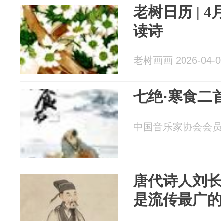
老树日历 | 
读诗
老树画画 2026-04-0
七绝·寒食二
中国音乐家协会会员韩其
唐代诗人刘
是流传最广