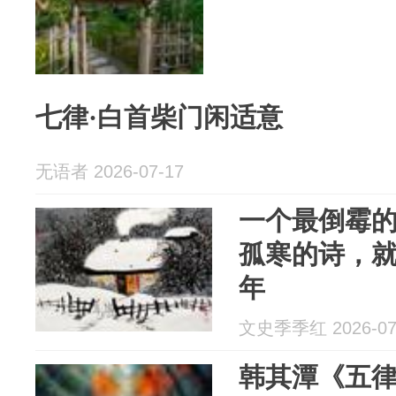
七律·白首柴门闲适意
无语者 2026-07-17
一个最倒霉
孤寒的诗，就
年
文史季季红 2026-07
韩其潭《五律