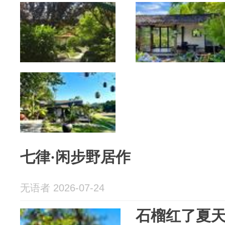
七律·闲步野居作
无语者 2026-07-24
石榴红了夏