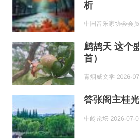
析
中国音乐家协会会员韩其
鹧鸪天 这个
首）
青烟威文学 2026-07
答张阁主桂
中岭论坛 2026-07-0