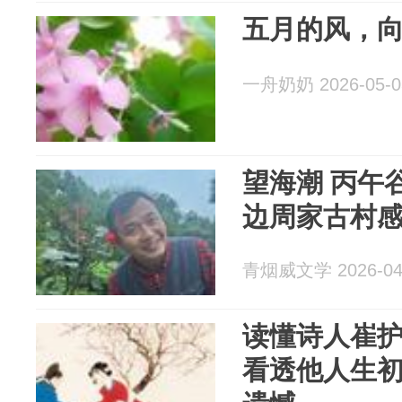
五月的风，
一舟奶奶 2026-05-0
望海潮 丙午
边周家古村
青烟威文学 2026-04
读懂诗人崔
看透他人生