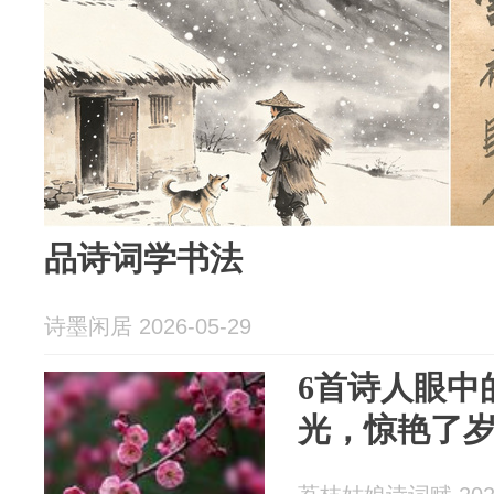
品诗词学书法
诗墨闲居 2026-05-29
6首诗人眼中
光，惊艳了