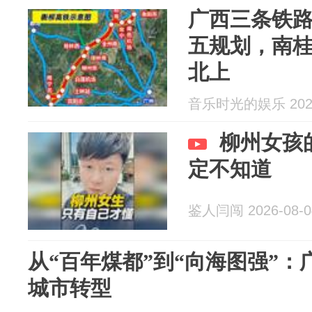
广西三条铁
五规划，南
北上
音乐时光的娱乐 2026
柳州女孩
定不知道
鉴人闫闯 2026-08-0
从“百年煤都”到“向海图强”
城市转型