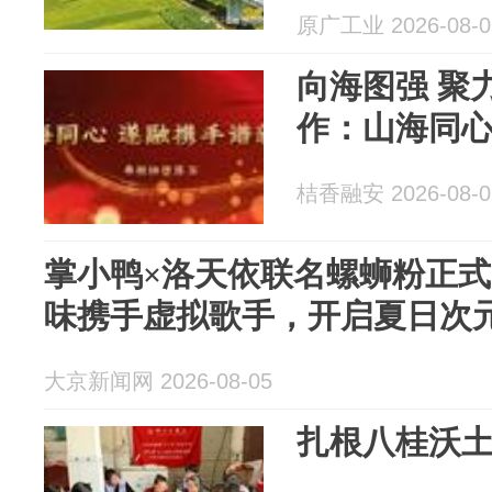
原广工业 2026-08-0
向海图强 聚
作：山海同心
桔香融安 2026-08-0
掌小鸭×洛天依联名螺蛳粉正
味携手虚拟歌手，开启夏日次
大京新闻网 2026-08-05
扎根八桂沃