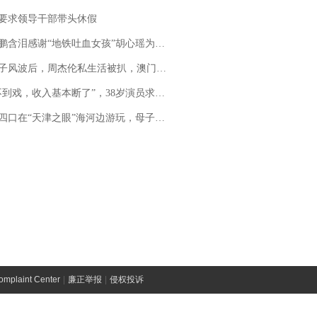
要求领导干部带头休假
地铁吐血女孩”胡心瑶为嫣然天使捐99999元：这份捐赠太沉重，尊重其捐赠意愿，个人向胡心瑶和她的病友之家各捐赠99999元
风波后，周杰伦私生活被扒，澳门输10亿传闻早已经水落石出
，收入基本断了”，38岁演员求职景区NPC：工作量断崖式下跌，留给我试错的时间不多了
四口在“天津之眼”海河边游玩，母子俩不幸溺亡
laint Center
|
廉正举报
|
侵权投诉