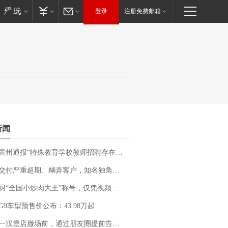
登录
注册免费邮箱
新闻
通报“特殊教育学校教师招聘存在违规行为”：已启动问责程序 副校长被停职
期、糊弄客户，知名独角兽车企创始人回应：都没证据，将依法采取措施，“本人长期与美国交管局保持沟通，对方表示肯定”
“全国小炒肉大王”称号，仅凭视频评出？中国烹饪协会回应
G9车型预售价公布：43.98万起
撤场前，通过朋友圈提前告知逐一退费，有顾客仅剩1元也全被退回，分文不少；顾客：言而有信，让人感动