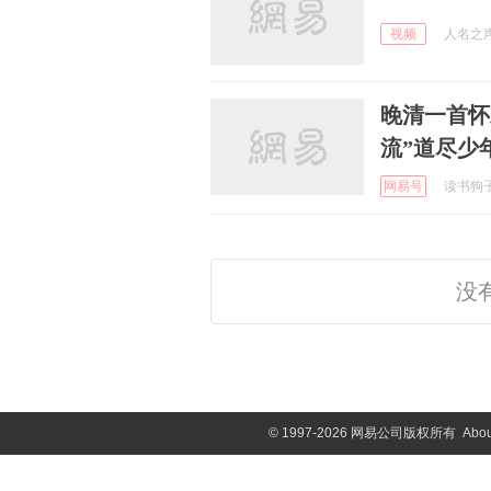
视频
人名之声 
晚清一首怀
流”道尽少
网易号
读书狗子 
没
©
1997-2026 网易公司版权所有
Abou