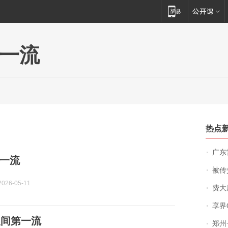
一流
热点
广东雷州
一流
被传交付严重超
026-05-11
费大厨
享界
人间第一流
郑州一汉堡店