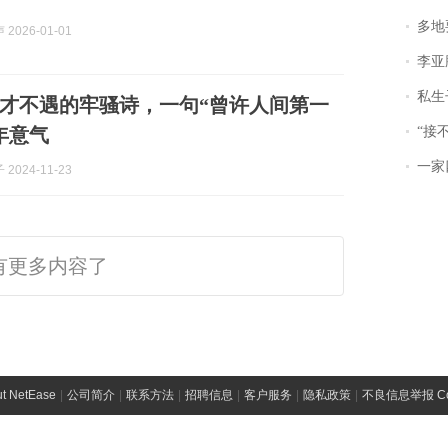
多地
2026-01-01
李亚鹏含泪感谢“
私生子
才不遇的牢骚诗，一句“曾许人间第一
年意气
“接不到戏
一家
2024-11-23
有更多内容了
t NetEase
|
公司简介
|
联系方法
|
招聘信息
|
客户服务
|
隐私政策
|
不良信息举报 Comp