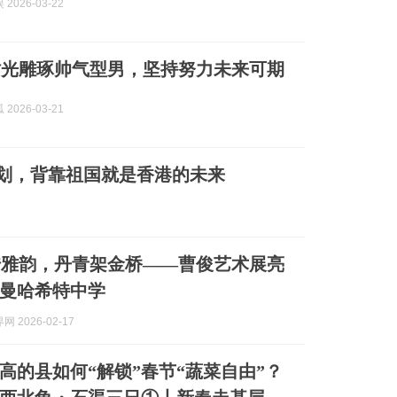
2026-03-22
时光雕琢帅气型男，坚持努力未来可期
2026-03-21
划，背靠祖国就是香港的未来
传雅韵，丹青架金桥——曹俊艺术展亮
曼哈希特中学
 2026-02-17
高的县如何“解锁”春节“蔬菜自由”？