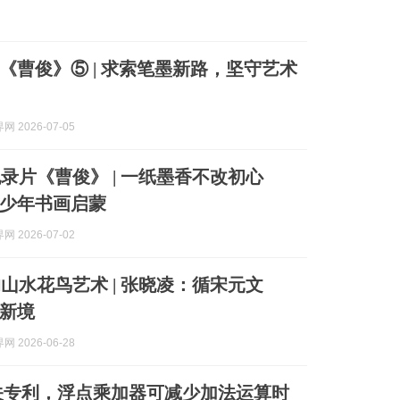
《曹俊》⑤ | 求索笔墨新路，坚守艺术
 2026-07-05
录片《曹俊》 | 一纸墨香不改初心
少年书画启蒙
 2026-07-02
山水花鸟艺术 | 张晓凌：循宋元文
新境
 2026-06-28
关专利，浮点乘加器可减少加法运算时