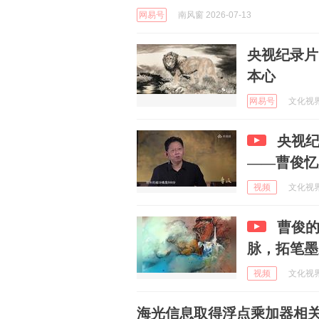
网易号
南风窗 2026-07-13
央视纪录片
本心
网易号
文化视界网
央视纪
——曹俊忆
视频
文化视界网
曹俊的
脉，拓笔墨
视频
文化视界网
海光信息取得浮点乘加器相