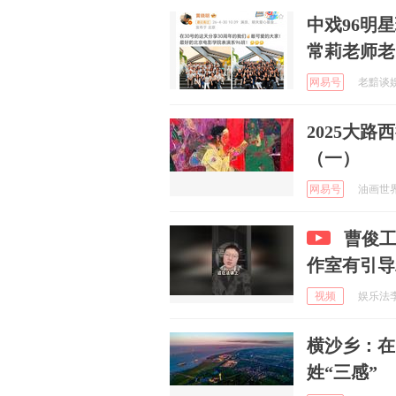
中戏96明
常莉老师老
网易号
老黯谈娱 
2025大
（一）
网易号
油画世界 
曹俊
作室有引导
视频
娱乐法李振
横沙乡：在
姓“三感”