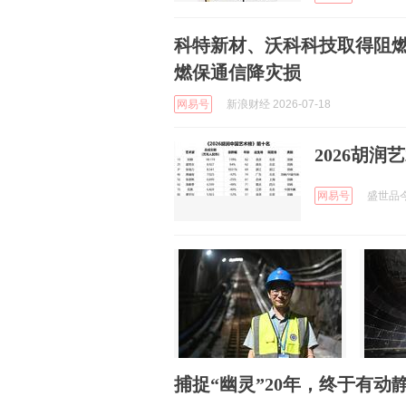
科特新材、沃科科技取得阻燃
燃保通信降灾损
网易号
新浪财经 2026-07-18
2026胡
网易号
盛世品今 
捕捉“幽灵”20年，终于有动