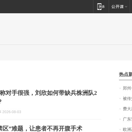
热点
郑州一汉堡店
称对手很强，刘欣如何带缺兵株洲队2
被传交付严重超
？
费大厨
2026-08-03
广东雷州
禁区”难题，让患者不再开腹手术
欧洲