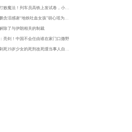
法！列车员高铁上发试卷，小朋友一秒静音，12306回应：列车员个人行为，不是铁路规定
地铁吐血女孩”胡心瑶为嫣然天使捐99999元：这份捐赠太沉重，尊重其捐赠意愿，个人向胡心瑶和她的病友之家各捐赠99999元
解除了与伊朗相关的制裁
：亮剑！中国不会任由谁在家门口撒野
19岁少女的死刑改死缓当事人自述：出狱11年间始终刻意躲避被害人家属