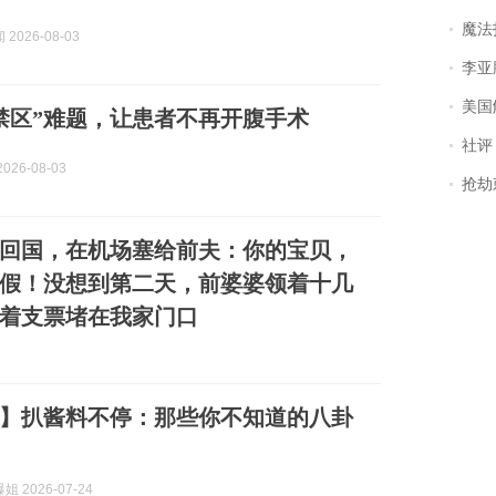
魔法打败魔
2026-08-03
李亚鹏含泪感谢“
美国
禁区”难题，让患者不再开腹手术
社评
026-08-03
抢劫刺死
回国，在机场塞给前夫：你的宝贝，
假！没想到第二天，前婆婆领着十几
着支票堵在我家门口
7.23】扒酱料不停：那些你不知道的八卦
 2026-07-24