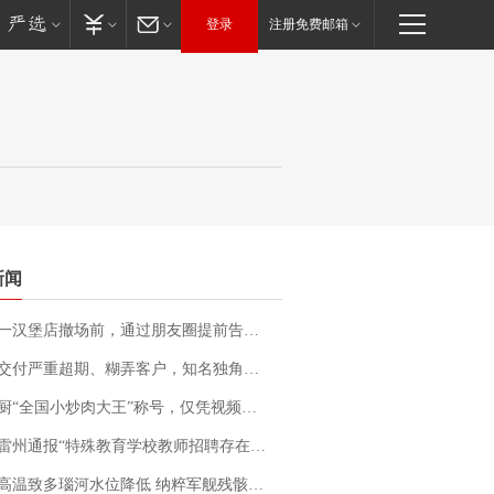
登录
注册免费邮箱
新闻
撤场前，通过朋友圈提前告知逐一退费，有顾客仅剩1元也全被退回，分文不少；顾客：言而有信，让人感动
期、糊弄客户，知名独角兽车企创始人回应：都没证据，将依法采取措施，“本人长期与美国交管局保持沟通，对方表示肯定”
“全国小炒肉大王”称号，仅凭视频评出？中国烹饪协会回应
通报“特殊教育学校教师招聘存在违规行为”：已启动问责程序 副校长被停职
高温致多瑙河水位降低 纳粹军舰残骸重见天日