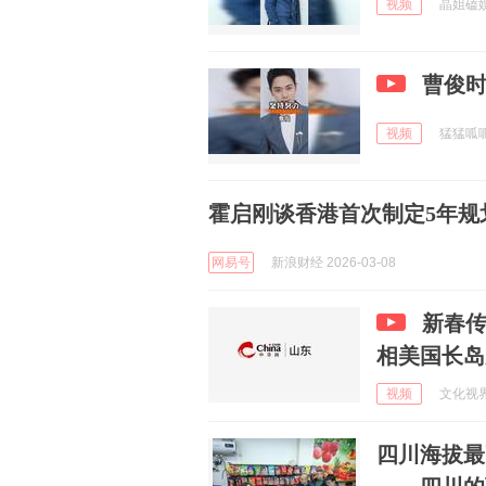
视频
晶姐磕娱 
曹俊
视频
猛猛呱呱 
霍启刚谈香港首次制定5年规
网易号
新浪财经 2026-03-08
新春
相美国长岛
视频
文化视界网
四川海拔最