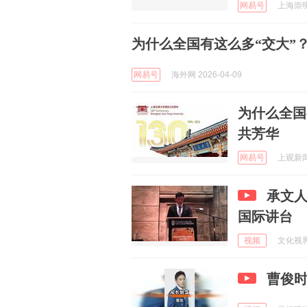
网易号
上海崇明 
为什么全国有这么多“交大”
网易号
海外网 2026-04-09
为什么全国
共芳华
网易号
上观新闻 
承文
国际讲台
视频
文化视界网
曹俊