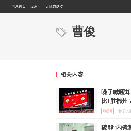
网易首页
应用
无障碍浏览
曹俊
相关内容
嗓子喊哑却
比1胜郴州
网易号
林子说事 
破解“内镜