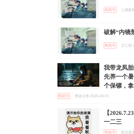
网易号
上观新闻 
破解“内镜
网易号
文汇报 2
我带龙凤胎
先养一个暑
个保镖，拿
网易号
墨染尘香 2026-08-01
【2026.
一二三
网易号
娱乐真爆姐