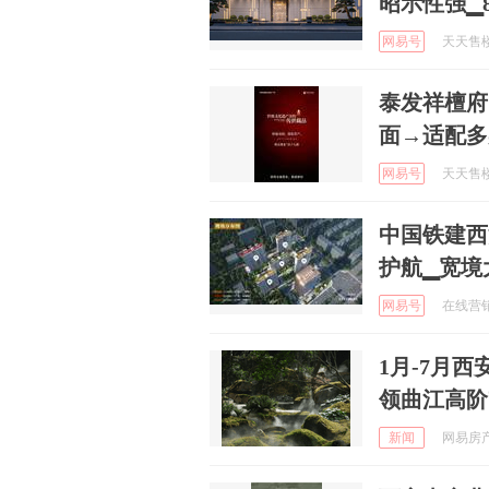
昭示性强▁
网易号
天天售楼处
泰发祥檀府
面→适配多
网易号
天天售楼处
中国铁建西派
护航▁宽境
网易号
在线营销中
1月-7月
领曲江高阶
新闻
网易房产西