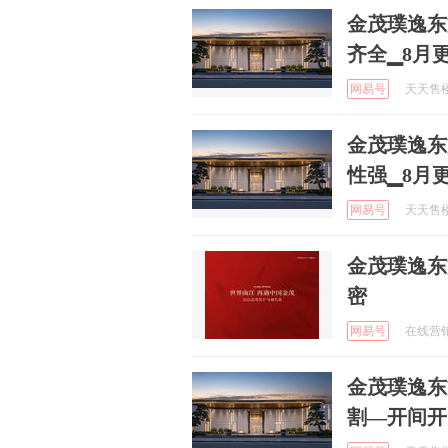
金茂璞逸东
齐全▁8月
网易号
天天售楼处
金茂璞逸东
性强▁8月
网易号
天天售楼处
金茂璞逸东方
密
网易号
在线营销中
金茂璞逸东
割—开间开