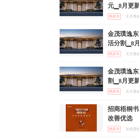
元▁8月更
网易号
天天售楼处
金茂璞逸东
活分割▁8
网易号
天天售楼处
金茂璞逸东
割▁8月更
网易号
天天售楼处
招商梧桐书
改善优选
网易号
在线营销中