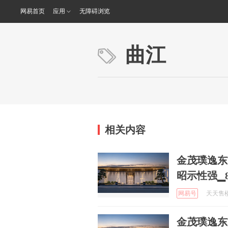
网易首页
应用
无障碍浏览
曲江
相关内容
金茂璞逸东
昭示性强▁
网易号
天天售楼处
金茂璞逸东