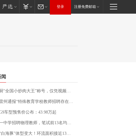
登录
注册免费邮箱
新闻
“全国小炒肉大王”称号，仅凭视频评出？中国烹饪协会回应
通报“特殊教育学校教师招聘存在违规行为”：已启动问责程序 副校长被停职
G9车型预售价公布：43.98万起
招聘物理教师，笔试前13名均遭淘汰？教育局：已叫停招聘，成立调查组全面核查
白海豚”体型变大！环流面积接近13个浙江那么大