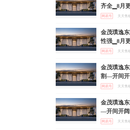
齐全▁8月
网易号
天天售楼处
金茂璞逸东
性强▁8月
网易号
天天售楼处
金茂璞逸东
割—开间开
网易号
天天售楼处
金茂璞逸东
—开间开阔
网易号
天天售楼处