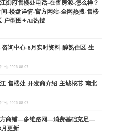
江御府售楼处电话-在售房源-怎么样？
时间-楼盘详情-官方网站-全网热搜-售楼
区-户型图✦AI热搜
-咨询中心-8月实时资料-醇熟住区-生
心 2026-08-07
江-售楼处-开发商介绍-主城核芯-南北
心 2026-08-07
方商铺—多维路网—消费基础充足—
8月更新