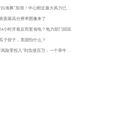
白海豚”加强！中心附近最大风力已达15级 最新研判
表面最高分辨率图像来了
24小时开着反而更省电？电力部门回应
瓜子饺子，美国怕什么？
险零投入”到负债百万：一个养牛项目崩盘后，谁该为农户的贷款买单丨红星调查