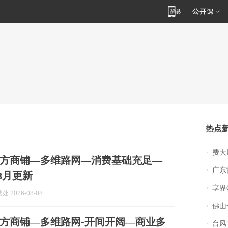
热点
费大厨
方商铺—多维路网—消费基础充足—
广东雷州
8月更新
享界
 2026-08-08
佛山一中学
方商铺—多维路网-开间开阔—商业多
台风“