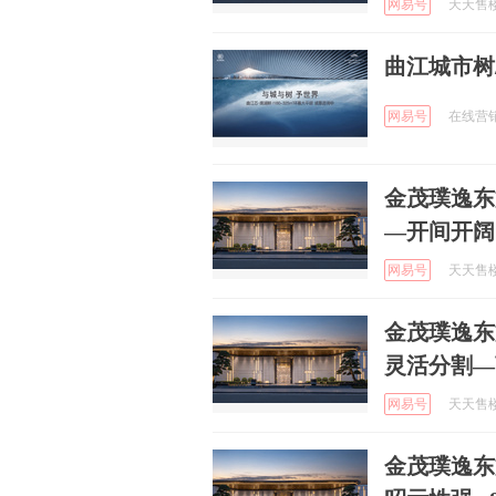
网易号
天天售楼处
曲江城市树
网易号
在线营销中
金茂璞逸东
—开间开阔
网易号
天天售楼处
金茂璞逸东
灵活分割—
网易号
天天售楼处
金茂璞逸东