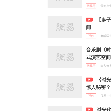
网易号
最新声音 
【麻
间
视频
麻醉医生凌
音乐剧《时
式演艺空间
网易号
南方都市报
《时
惊人秘密？
视频
只愿一生l
时光