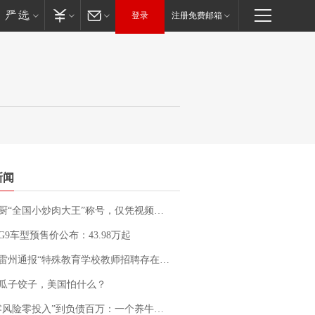
登录
注册免费邮箱
新闻
“全国小炒肉大王”称号，仅凭视频评出？中国烹饪协会回应
G9车型预售价公布：43.98万起
通报“特殊教育学校教师招聘存在违规行为”：已启动问责程序 副校长被停职
瓜子饺子，美国怕什么？
险零投入”到负债百万：一个养牛项目崩盘后，谁该为农户的贷款买单丨红星调查