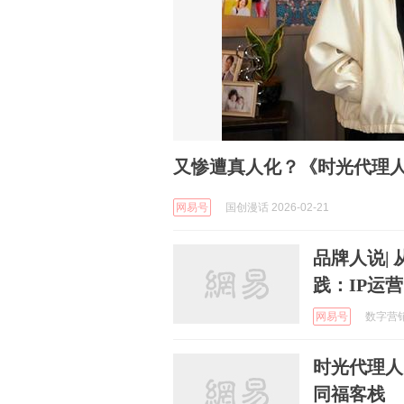
又惨遭真人化？《时光代理
网易号
国创漫话 2026-02-21
品牌人说|
践：IP运
网易号
数字营销市
时光代理人
同福客栈