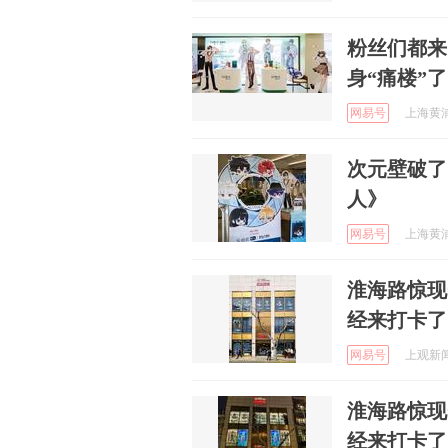
粉丝们都来
身“痛楼”
网易号
上海黄浦 
次元壁破了
人》
网易号
上海黄浦 
淮海路惊现
经来打卡了
网易号
上观新闻 
淮海路惊现
经来打卡了