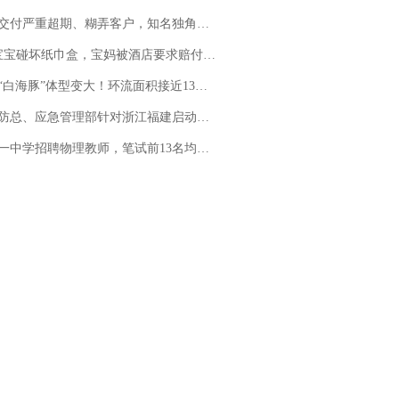
期、糊弄客户，知名独角兽车企创始人回应：都没证据，将依法采取措施，“本人长期与美国交管局保持沟通，对方表示肯定”
坏纸巾盒，宝妈被酒店要求赔付924元！三亚一酒店回复：骨瓷定制！网友一查价格，吵翻了
白海豚”体型变大！环流面积接近13个浙江那么大
总、应急管理部针对浙江福建启动防汛防台风四级应急响应
招聘物理教师，笔试前13名均遭淘汰？教育局：已叫停招聘，成立调查组全面核查