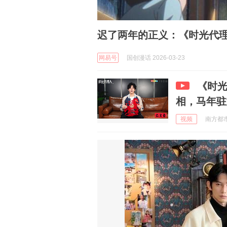
迟了两年的正义：《时光代
网易号
国创漫话 2026-03-23
《时
相，马年驻
视频
南方都市报