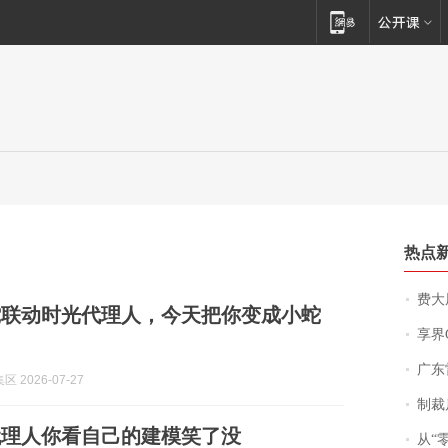
热点
费大厨
蛇联动时光代理人，今天把你变成小蛇
享界
广东雷州
 2026-07-27
制裁
代理人你看自己的建模笑了没
从“零风