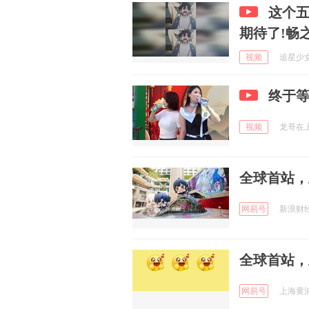
这个
期待了!畅
视频
追星少女孙
终于等
视频
龙哥在上海
全球首站，
网易号
新浪财经 
全球首站，
网易号
上海黄浦 