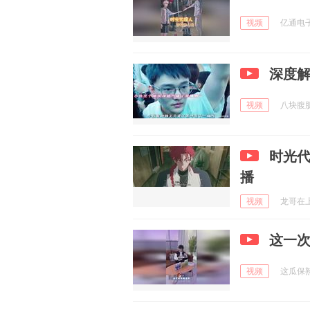
视频
亿通电子游
深度
视频
八块腹肌的
时光代理
播
视频
龙哥在上海
这一
视频
这瓜保熟 