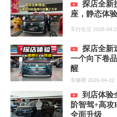
探店全新
座，静态体
车行生活 2026-04-2
探店全新
一个向下卷
醒
车哆哩 2026-04-22
到店体验
阶智驾+高攻E
全面升级