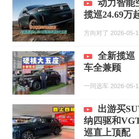
动力智能
揽巡24.69
方向对了 2026-05-1
全新揽巡
车全兼顾
一同选车 2026-05-1
出游买S
纳四驱和VG
巡直上顶配