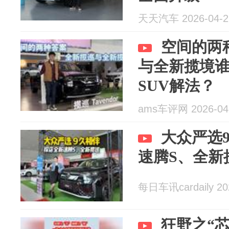
天天汽车 2026-04-2
空间的两
与全新揽境
SUV解法？
ams车评网 2026-04
大众严选
速腾S、全新
每日车讯cardaily 20
狂野之“芯