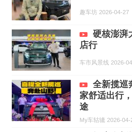
趣车坊 2026-04-27
硬核澎湃
店行
车市风景线 2026-04
全新揽巡
家舒适出行
途
My车轱辘 2026-04-