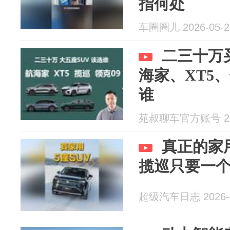
指何处
车圈圈儿 2026-05-2
二三十万
海家、XT5
谁
苑叔聊车官方账号 202
真正的家
揽巡只要一
超级汽车日志 2026-0