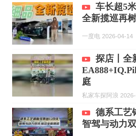
车长超5
全新揽巡再
一度电 2026-04-14
探店丨全
EA888+IQ
庭
私家车探阿浪 2026-0
德系工艺
智驾与动力双