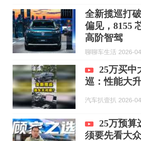
全新揽巡打破
偏见，8155 
高阶智驾
聊聊车生活 2026-04
25万买中
巡：性能大
汽车扒壹扒 2026-04
25万预算
须要先看大