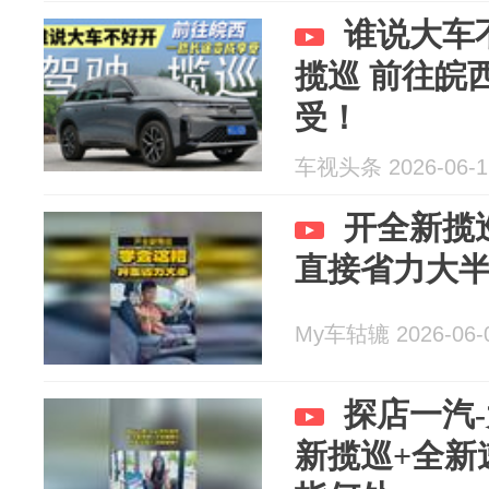
谁说大车
揽巡 前往皖
受！
车视头条 2026-06-1
开全新揽
直接省力大
My车轱辘 2026-06-
探店一汽
新揽巡+全新