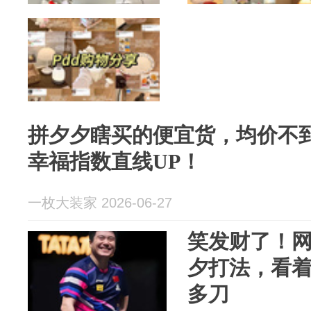
拼夕夕瞎买的便宜货，均价不到
幸福指数直线UP！
一枚大装家 2026-06-27
笑发财了！
夕打法，看
多刀