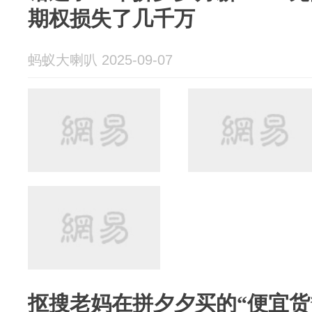
期权损失了几千万
蚂蚁大喇叭 2025-09-07
抠搜老妈在拼夕夕买的“便宜货