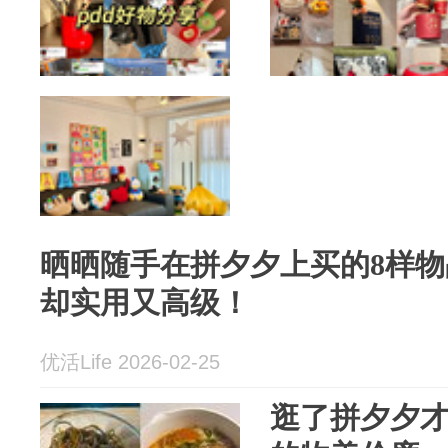
晒晒随手在拼夕夕上买的8样
却实用又高级！
优活Life 2026-02-25
逛了拼夕夕