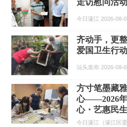
走访慰问活
今日濠江 2026-08-0
齐动手，更
爱国卫生行
汕头发布 2026-08-0
方寸笔墨藏
心——2026
心・艺惠民生
训班圆满结
今日濠江（濠江区委宣传