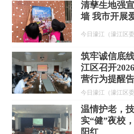
清孳生地强宣
墙 我市开展
今日濠江（濠江区委宣传
筑牢诚信底线 
江区召开20
营行为提醒
今日濠江（濠江区委宣传
温情护老，
实“健”夜校
阳红