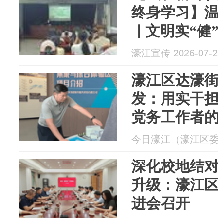
终身学习】
｜文明实“健
最美夕阳红
濠江宣传 2026-07-2
濠江区达濠
发：用实干
党务工作者
今日濠江（濠江区委宣传
深化校地结对
升级：濠江区
进会召开