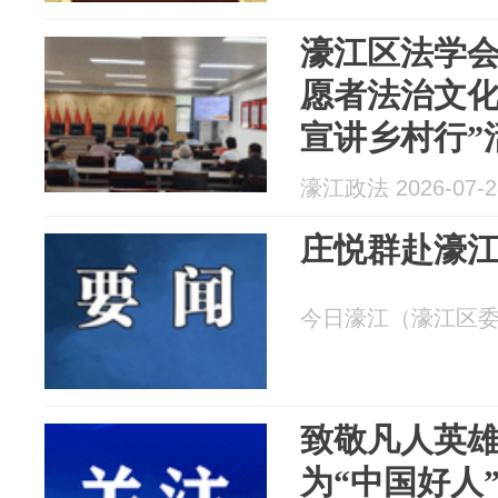
濠江区法学会
愿者法治文化
宣讲乡村行”
濠江政法 2026-07-2
庄悦群赴濠
今日濠江（濠江区委宣传
致敬凡人英
为“中国好人