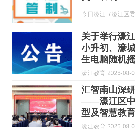
今日濠江（濠江区委宣传
关于举行濠江
小升初、濠
生电脑随机
告
濠江教育 2026-08-0
汇智南山深研修 数智赋能
——濠江区
型及智慧教
濠江教育 2026-08-0