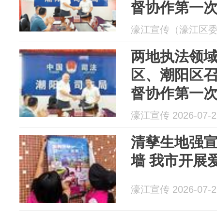
督协作第一
式
濠江宣传（濠江区委宣传
两地执法领域
区、潮阳区
督协作第一
式
濠江宣传 2026-07-2
清孳生地强宣
墙 我市开展
濠江宣传 2026-07-2