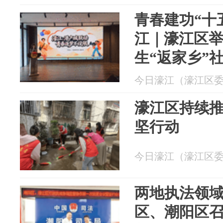
青春建功“十五五” 知
江｜濠江区举
生“返家乡”
面会
今日濠江（濠江区委宣传
濠江区持续
坚行动
今日濠江（濠江区委宣传
两地执法领域共
区、潮阳区