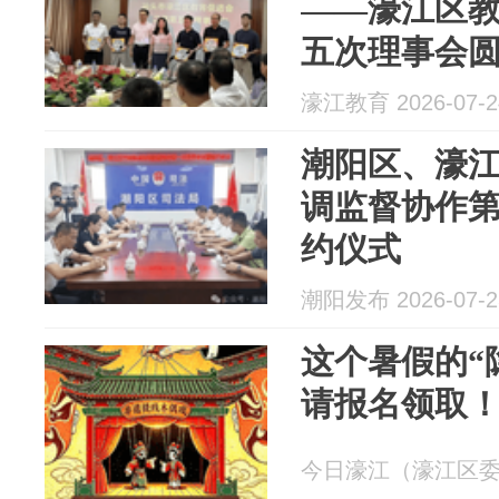
——濠江区
五次理事会
濠江教育 2026-07-2
潮阳区、濠
调监督协作
约仪式
潮阳发布 2026-07-2
这个暑假的“
请报名领取
今日濠江（濠江区委宣传