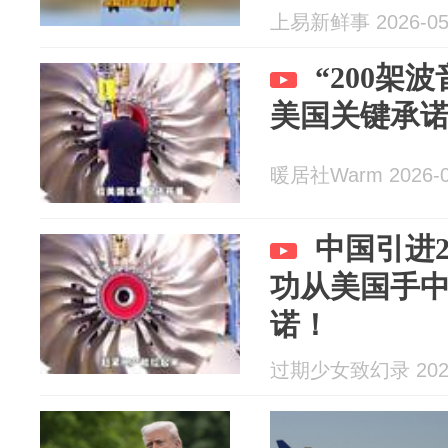
上易新鲜事 2026-05
“200架
美国关键承诺
暖居社Warm 2026-0
中国引进
功从美国手
诺！
过期少女致幻录 2026