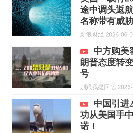
途中调头返
名称带有威
新浪财经 2026-06-0
中方购美
朗普态度转
号
别跟我提回忆 2026-0
中国引进
功从美国手
诺！