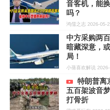
音客机，能
吗？
鸿儒之志 2026-05-2
中方采购两
暗藏深意，
局！
小蒨喜欢解说 2026-0
特朗普离
五百架波音
打骨折