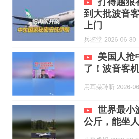
打得越狠
到大批波音
上门
兵鉴堂 2026-06-30
美国人抢
了！波音客
用耳朵聆听 2026-06
世界最小
公斤，能坐