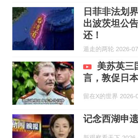
日菲非法划
出波茨坦公
还！
遁走的两轮 2026-07
美苏英三
言，敦促日
留在X的世界 2026-0
记念西湖申遗
新观察看天下 2026-0