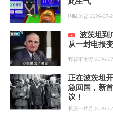
此生气
啊哒体育 2026-07-2
波茨坦到
从一封电报
野叔不太野 2026-07
正在波茨坦
急回国，新
议！
长安一片月 2026-07