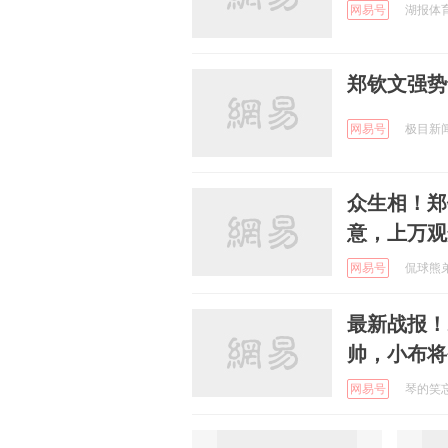
网易号
湖报体育 
郑钦文强势
网易号
极目新闻 
众生相！郑
意，上万观
网易号
侃球熊弟 
最新战报！
帅，小布将
网易号
琴的笑忘书