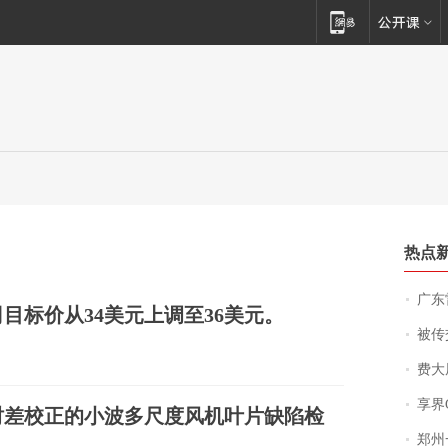
热点
广东雷州
目标价从34美元上调至36美元。
被传交付严重超
费大厨
享界
时差校正的小波多尺度风机叶片缺陷检
郑州一汉堡店