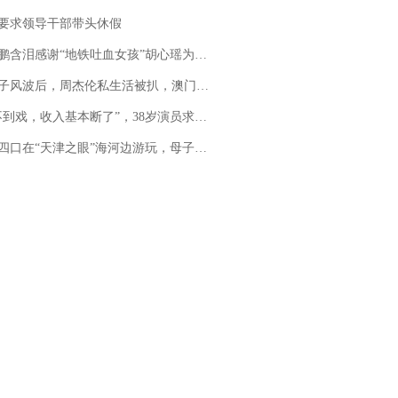
要求领导干部带头休假
地铁吐血女孩”胡心瑶为嫣然天使捐99999元：这份捐赠太沉重，尊重其捐赠意愿，个人向胡心瑶和她的病友之家各捐赠99999元
风波后，周杰伦私生活被扒，澳门输10亿传闻早已经水落石出
，收入基本断了”，38岁演员求职景区NPC：工作量断崖式下跌，留给我试错的时间不多了
四口在“天津之眼”海河边游玩，母子俩不幸溺亡