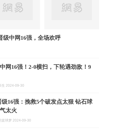
晋级中网16强，全场欢呼
中网16强！2-0横扫，下轮遇劲敌！9
 2024-09-30
0晋级16强：挽救5个破发点太狠 钻石球
气太火
球梦 2024-09-30