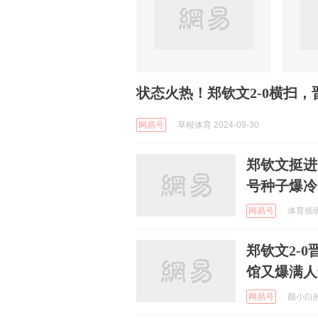
状态火热！郑钦文2-0横扫，
网易号
草根体育 2024-09-30
郑钦文挺进
号种子爆冷
网易号
体育插班生
郑钦文2-
馆又爆满人
网易号
颜小白的篮