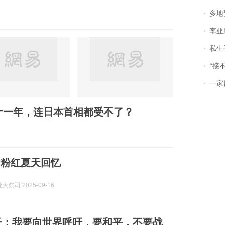
多地
李亚鹏含泪感谢“
私生子
“接不到戏
一家
峰十一年，连日本首相都受不了？
的粉红夏天回忆
祭司 2025-09-16
子：我要向世界呼吁，要和平，不要战