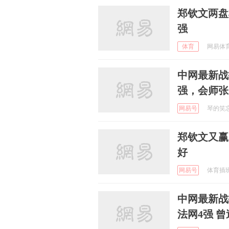
郑钦文两盘
强
体育
网易体育 
中网最新战
强，会师张
网易号
琴的笑忘书
郑钦文又赢
好
网易号
体育插班生
中网最新战
法网4强 