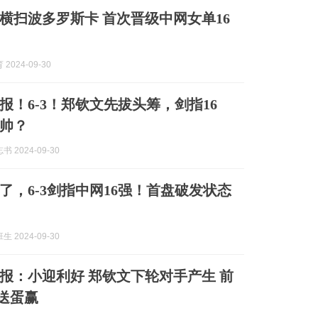
横扫波多罗斯卡 首次晋级中网女单16
2024-09-30
报！6-3！郑钦文先拔头筹，剑指16
帅？
 2024-09-30
了，6-3剑指中网16强！首盘破发状态
 2024-09-30
报：小迎利好 郑钦文下轮对手产生 前
曾送蛋赢