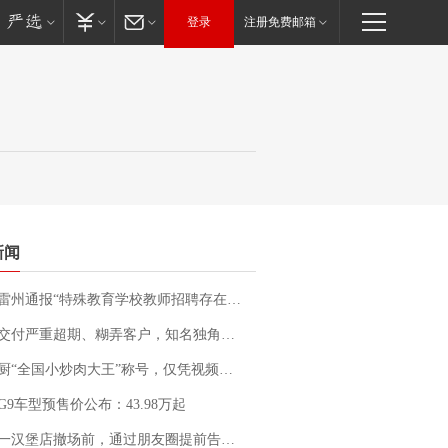
登录
注册免费邮箱
新闻
通报“特殊教育学校教师招聘存在违规行为”：已启动问责程序 副校长被停职
期、糊弄客户，知名独角兽车企创始人回应：都没证据，将依法采取措施，“本人长期与美国交管局保持沟通，对方表示肯定”
“全国小炒肉大王”称号，仅凭视频评出？中国烹饪协会回应
G9车型预售价公布：43.98万起
撤场前，通过朋友圈提前告知逐一退费，有顾客仅剩1元也全被退回，分文不少；顾客：言而有信，让人感动