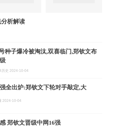
光分析解读
4号种子爆冷被淘汰,双喜临门,郑钦文布
级
史 2024-10-04
6强全出炉:郑钦文下轮对手敲定,大
2024-10-04
感 郑钦文晋级中网16强