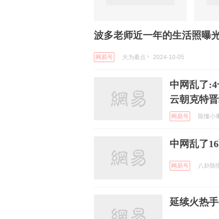
波多老师近一年的生活照曝
网易号
大为看点丶 2024-10-05
中网乱了:
云朝克特晋
网易号
陈懂小事历
中网乱了1
网易号
八卦陈懂 
延续火热手