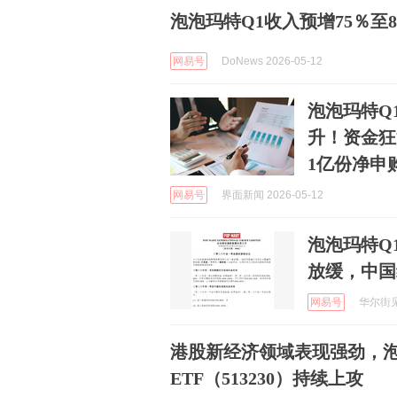
泡泡玛特Q1收入预增75％至
网易号
DoNews 2026-05-12
泡泡玛特Q1
升！资金狂涌
1亿份净申
网易号
界面新闻 2026-05-12
泡泡玛特Q
放缓，中国
网易号
华尔街见闻
港股新经济领域表现强劲，泡
ETF（513230）持续上攻