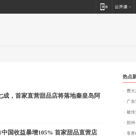
热点
费大厨
七成，首家直营甜品店将落地秦皇岛阿
广东雷州
被传交付严重超
郑州一汉堡店
1中国收益暴增105% 首家甜品直营店
享界