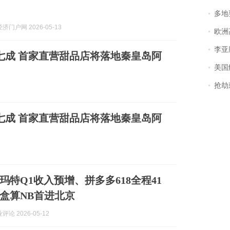
多地
门户网 2026-05-13
欧洲
李亚鹏含泪感谢“
七成 首家直营甜品店将落地秦皇岛阿
美国
抢劫刺死
七成 首家直营甜品店将落地秦皇岛阿
玛特Q1收入预增、拼多多618全程41
盒算NB首进北京
论 2026-05-12