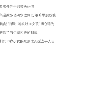
要求领导干部带头休假
高温致多瑙河水位降低 纳粹军舰残骸重见天日
地铁吐血女孩”胡心瑶为嫣然天使捐99999元：这份捐赠太沉重，尊重其捐赠意愿，个人向胡心瑶和她的病友之家各捐赠99999元
解除了与伊朗相关的制裁
19岁少女的死刑改死缓当事人自述：出狱11年间始终刻意躲避被害人家属