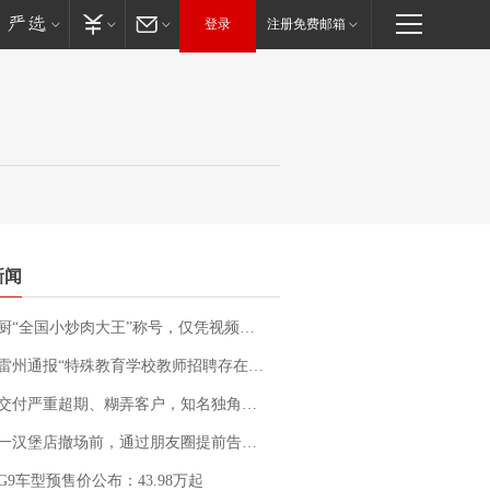
登录
注册免费邮箱
新闻
“全国小炒肉大王”称号，仅凭视频评出？中国烹饪协会回应
通报“特殊教育学校教师招聘存在违规行为”：已启动问责程序 副校长被停职
期、糊弄客户，知名独角兽车企创始人回应：都没证据，将依法采取措施，“本人长期与美国交管局保持沟通，对方表示肯定”
撤场前，通过朋友圈提前告知逐一退费，有顾客仅剩1元也全被退回，分文不少；顾客：言而有信，让人感动
G9车型预售价公布：43.98万起