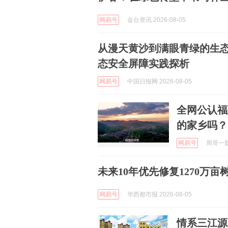
网易号
金台资讯 2026-08-05
从漫天黄沙到满眼青绿的生
态安全屏障实践探析
网易号
中国日报网 2026-08-05
全网公认福
的家乡吗？
网易号
周哥一影视
未来10年优先修复1270万亩
网易号
华西都市报 2026-08-05
情系三江源