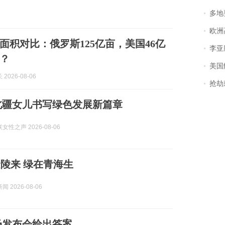
多地
欧洲
面积对比：俄罗斯125亿亩，美国46亿
李亚鹏含泪感谢“
？
美国
2026-08-06
抢劫刺死
北疆女儿书写绿色发展新篇章
性之声 2026-08-06
陵来 绿在青海生
 2026-08-06
场发布会给出答案