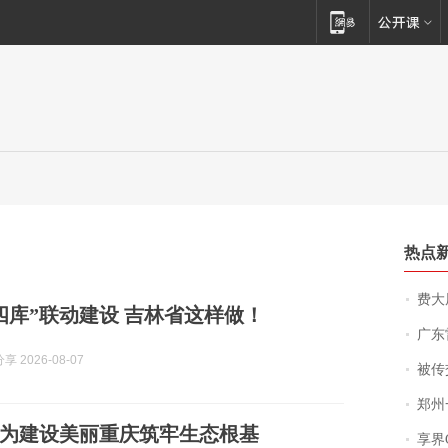
热点
费大厨
四库”联动建设 吉林省这样做！
广东雷州
 2026-08-07
被传交付严重超
郑州一汉堡店
展 为建设美丽重庆筑牢生态根基
享界