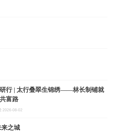
研行 | 太行叠翠生锦绣——林长制铺就
共富路
2026-08-02
未来之城