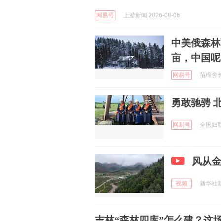
网易号
上游新闻 2026-08-06
中美俄森林
亩，中国呢
网易号
范櫳舍长 
勇敢驰骋 
网易号
全国妇联女
风从金
视频
新华社新闻
吉林“森林四库”怎么建？这