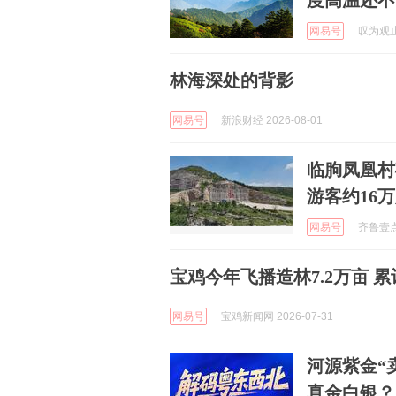
度高温还不
网易号
叹为观止易
林海深处的背影
网易号
新浪财经 2026-08-01
临朐凤凰村
游客约16
网易号
齐鲁壹点 
宝鸡今年飞播造林7.2万亩 累
网易号
宝鸡新闻网 2026-07-31
河源紫金“
真金白银？