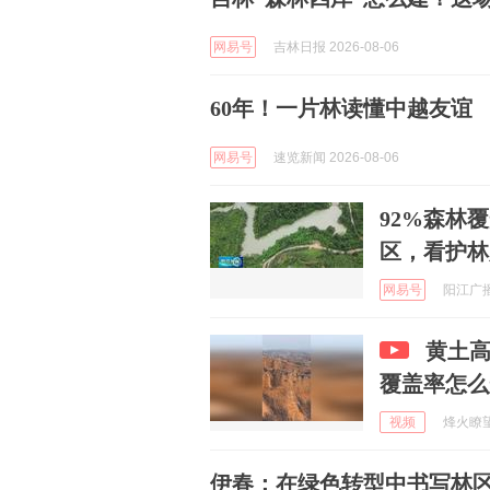
网易号
吉林日报 2026-08-06
60年！一片林读懂中越友谊
网易号
速览新闻 2026-08-06
92%森林
区，看护林
网易号
阳江广播电
黄土
覆盖率怎么
视频
烽火瞭望者
伊春：在绿色转型中书写林