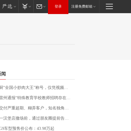
登录
注册免费邮箱
新闻
“全国小炒肉大王”称号，仅凭视频评出？中国烹饪协会回应
通报“特殊教育学校教师招聘存在违规行为”：已启动问责程序 副校长被停职
期、糊弄客户，知名独角兽车企创始人回应：都没证据，将依法采取措施，“本人长期与美国交管局保持沟通，对方表示肯定”
撤场前，通过朋友圈提前告知逐一退费，有顾客仅剩1元也全被退回，分文不少；顾客：言而有信，让人感动
G9车型预售价公布：43.98万起