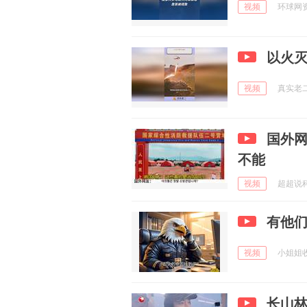
视频
环球网资讯
以火
视频
真实老二 
国外
不能
视频
超超说科技
有他
视频
小姐姐收藏
长山