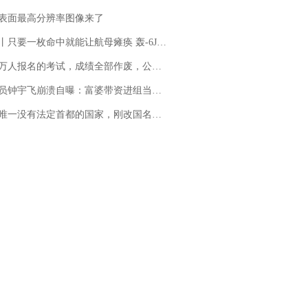
表面最高分辨率图像来了
只要一枚命中就能让航母瘫痪 轰-6J实力有多强？
万人报名的考试，成绩全部作废，公平么？
崩溃自曝：富婆带资进组当女主角，50多集短剧强加60余场吻戏......不敢得罪只能强忍
法定首都的国家，刚改国名，总统就邀请中国大使骑行绕了几乎整个国境线一圈，还曾两次到中国寻根