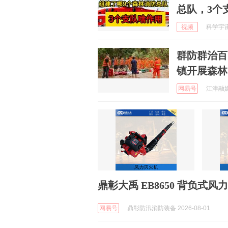
总队，3个
视频
科学宇宙说
群防群治百
镇开展森林
网易号
江津融媒 
鼎彰大禹 EB8650 背负
网易号
鼎彰防汛消防装备 2026-08-01