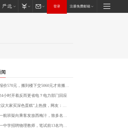
登录
注册免费邮箱
新闻
价570元，搬到楼下交5060元才肯搬上楼！女子傻眼了……
24小时开着反而更省电？电力部门回应
建议大家买深色蛋糕”上热搜，网友：天塌了！
客发放西梅汁，致多名乘客在飞行途中排队上厕所！乘客：机上100多人只有2个厕所；客服回应：并非每架飞机都会发放西梅汁
招聘物理教师，笔试前13名均遭淘汰？教育局：已叫停招聘，成立调查组全面核查