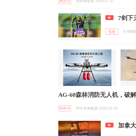
网易号
周界谈报警 2026-07-27
7剑下
视频
行哥嘚啵嘚
AG-60森林消防无人机，破
网易号
空中未来集团 2026-07-22
加拿