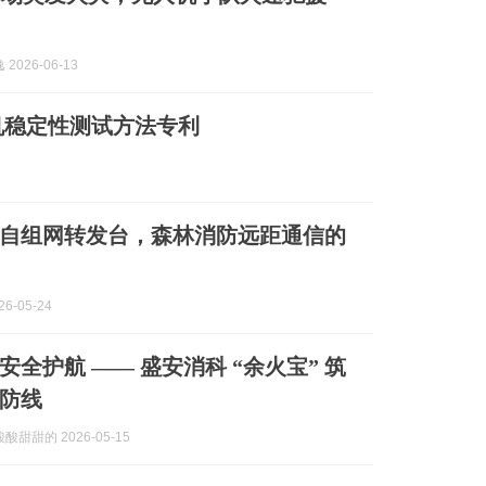
2026-06-13
机稳定性测试方法专利
0P自组网转发台，森林消防远距通信的
6-05-24
全护航 —— 盛安消科 “余火宝” 筑
防线
甜甜的 2026-05-15