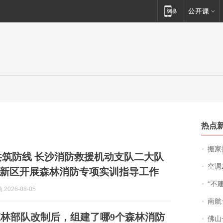
热点
搬家报
防救援机动支队二大队
空调
新区开展森林消防专项实训指导工作
“不
2026-08-05
南航一航班疑向乘
林部队改制后，组建了哪9个森林消防
佛山一中学