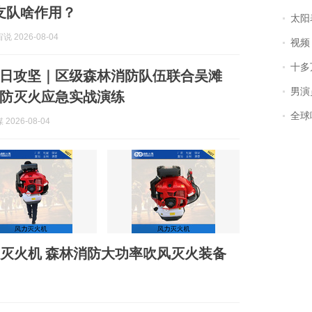
支队啥作用？
太阳
 2026-08-04
视频丨
十多
日攻坚｜区级森林消防队伍联合吴滩
男演员钟宇飞
防灭火应急实战演练
全球唯一没有
2026-08-04
式风力灭火机 森林消防大功率吹风灭火装备