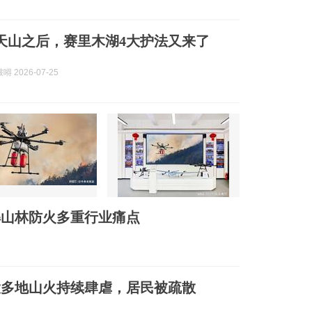
天山之后，赛里木湖4大护法又来了
 2026-07-25
解山林防火多重行业痛点
大多地山火持续肆虐，居民被疏散