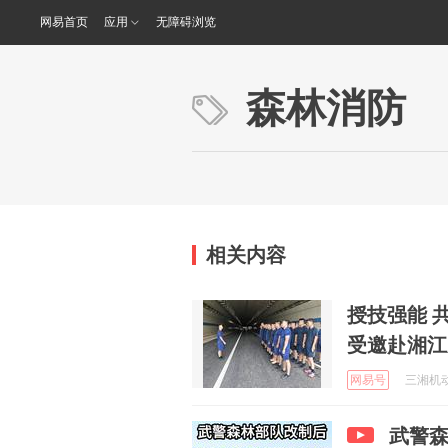
网易首页
应用
无障碍浏览
森林消防
相关内容
授技强能 共筑防线 长沙消
受邀赴湘江
网易号
三湘机动 
武警森