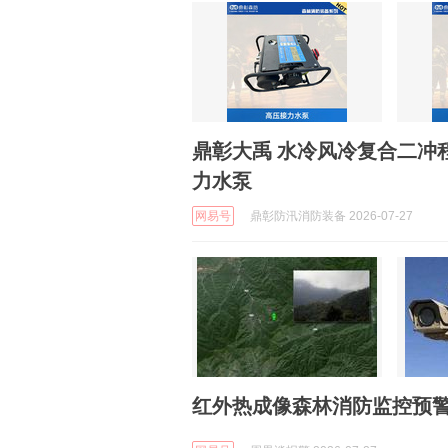
鼎彰大禹 水冷风冷复合二冲程 
力水泵
网易号
鼎彰防汛消防装备 2026-07-27
红外热成像森林消防监控预