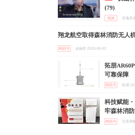
(79)
视频
安逸安逸 
翔龙航空取得森林消防无人
网易号
金融界 2026-06-02
拓朋AR6
可靠保障
网易号
拓朋 202
科技赋能・安
牢森林消防
网易号
百香果酸酸