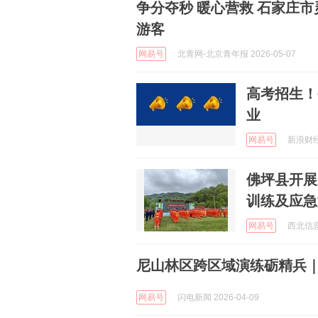
争分夺秒 暖心营救 石家庄
游客
网易号
北青网-北京青年报 2026-05-07
高考招生！
业
网易号
新浪财经 
佛坪县开展
训练及应急
网易号
西北信息报
尼山林区跨区域演练砺精兵｜
网易号
闪电新闻 2026-04-09