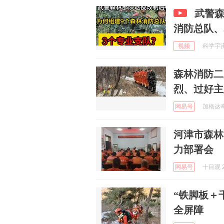
武警森
消防总队、
视频
科学宇宙说
森林消防二
烈、过好主
网易号
加格达奇林
河津市森林
力部署会
网易号
十目观 2
“铁脚板＋
全屏障