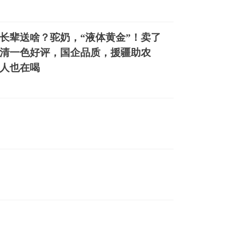
长辈送啥？驼奶，“液体黄金”！卖了
万，清一色好评，国企品质，援疆助农
人也在喝