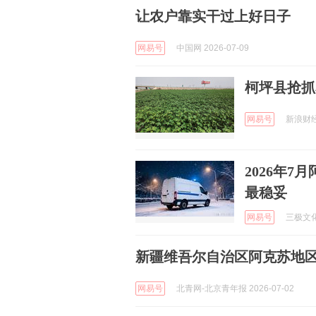
让农户靠实干过上好日子
网易号
中国网 2026-07-09
柯坪县抢抓
网易号
新浪财经 
2026年
最稳妥
网易号
三极文化 
新疆维吾尔自治区阿克苏地
网易号
北青网-北京青年报 2026-07-02