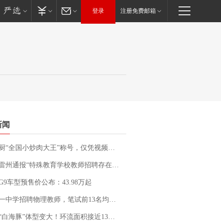
登录
注册免费邮箱
新闻
“全国小炒肉大王”称号，仅凭视频评出？中国烹饪协会回应
通报“特殊教育学校教师招聘存在违规行为”：已启动问责程序 副校长被停职
G9车型预售价公布：43.98万起
招聘物理教师，笔试前13名均遭淘汰？教育局：已叫停招聘，成立调查组全面核查
白海豚”体型变大！环流面积接近13个浙江那么大