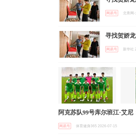
网易号
北青网-北
寻找贺娇龙
网易号
新华社 2
阿克苏队99号库尔班江·艾尼
网易号
体育健身365 2026-07-15