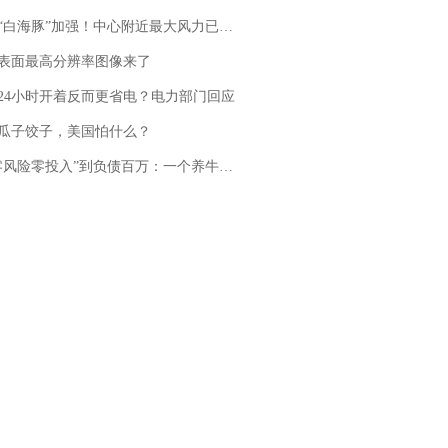
白海豚”加强！中心附近最大风力已达15级 最新研判
表面最高分辨率图像来了
24小时开着反而更省电？电力部门回应
瓜子饺子，美国怕什么？
险零投入”到负债百万：一个养牛项目崩盘后，谁该为农户的贷款买单丨红星调查