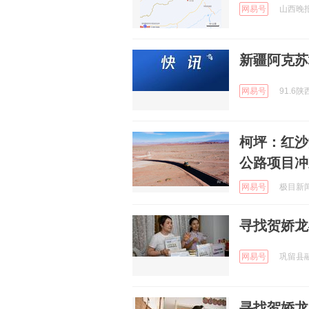
网易号
山西晚报 
新疆阿克苏
网易号
91.6陕
柯坪：红沙
公路项目冲
网易号
极目新闻 
寻找贺娇龙
网易号
巩留县融媒
寻找贺娇龙