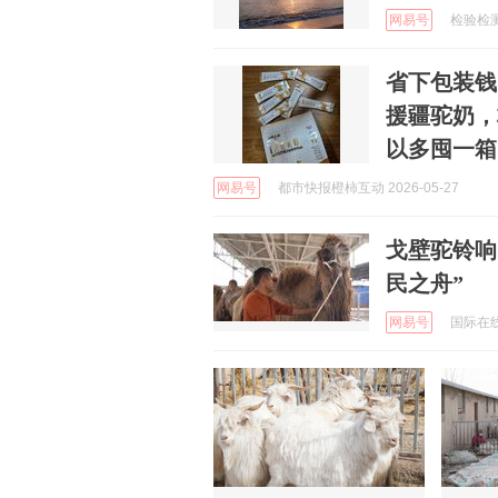
网易号
检验检测服
省下包装钱
援疆驼奶，
以多囤一箱
网易号
都市快报橙柿互动 2026-05-27
戈壁驼铃响
民之舟”
网易号
国际在线 