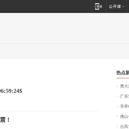
热点
费大厨
:59:24$
广东雷州
享界
佛山一中学
震！
台风“