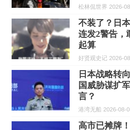
松林侃世界 2026-08
不装了？日
连发2警告，
起算
好贤观史记 2026-08
日本战略转
国威胁谋扩
言？
港湾无船 2026-08-0
高市已摊牌