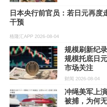
日本央行前官员：若日元再度
干预
格隆汇APP 2026-08-04
规模刷新纪
规模托底日
市场关注
财闻 2026-08-04
冲绳美军上演
被捕，为何