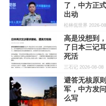
了，中方正式
出动
松林侃世界 2026-08
高是没想到，
了日本三记
死活
三石记 2026-08-08
避答无核原则
军，中方发
么写