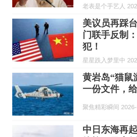
老表是个手艺人 2026
美议员再踩
门联手反制
犯！
星星跌入梦里中 2026
黄岩岛“猫鼠
一份文件，
聚焦精彩瞬间 2026-0
中日东海再起