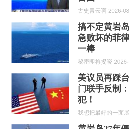
古史青云啊 2026-08
搞不定黄岩
急败坏的菲
一棒
秘密即将揭晓 2026-0
美议员再踩
门联手反制
犯！
我想把最好的一面展现给
黄岩岛27年