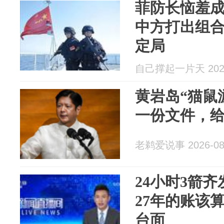
菲防长恼羞
中方打出组
定局
自己撑起一片天 2026
黄岩岛“猫鼠
一份文件，
老鹈爱说事 2026-08
24小时3箭
27年的账该
台面