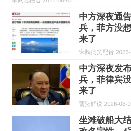
军武吐槽君 2026-08-06
中方深夜通
兵，菲方没想
来了
宋鶛搞笑配音 2026-0
中方深夜发
兵，菲律宾没
来了
曹焋解说 2026-08-0
坐滩破船大