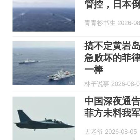
管控，日本
青青衫书生 2026-08
搞不定黄岩
急败坏的菲
一棒
林子说事 2026-08-0
中国深夜通
菲方未料我军
天老爷 2026-08-05