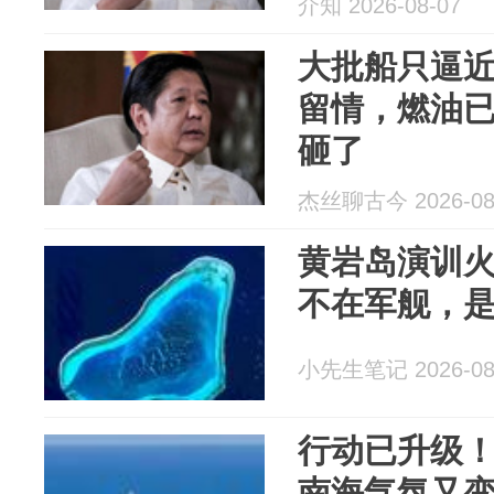
介知 2026-08-07
大批船只逼
留情，燃油
砸了
杰丝聊古今 2026-08
黄岩岛演训
不在军舰，是
小先生笔记 2026-08
行动已升级
南海气氛又