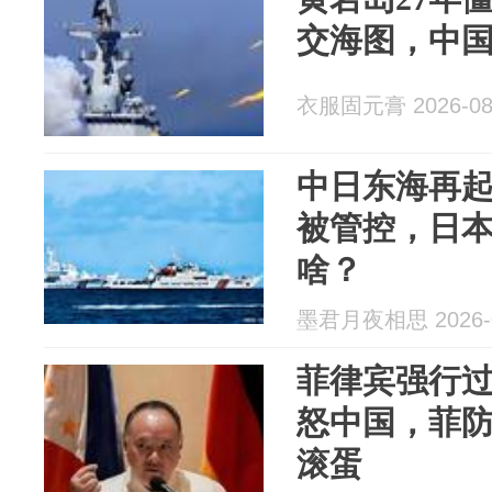
交海图，中
衣服固元膏 2026-08
中日东海再起
被管控，日
啥？
墨君月夜相思 2026-0
菲律宾强行
怒中国，菲
滚蛋