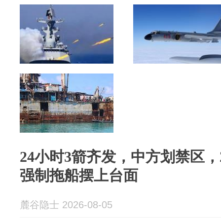
24小时3箭齐发，中方划禁区，
强制拖船摆上台面
麓谷隐士 2026-08-05