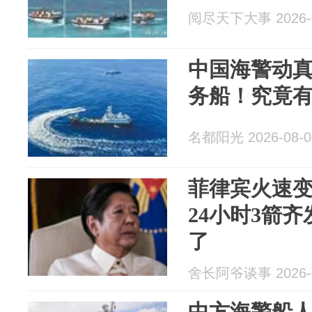
阅尽天下大事 2026-0
中国海警动
务船！究竟
名都阳光 2026-08-0
菲律宾火速
24小时3箭齐
了
舍长阿爷谈事 2026-0
中方海警船