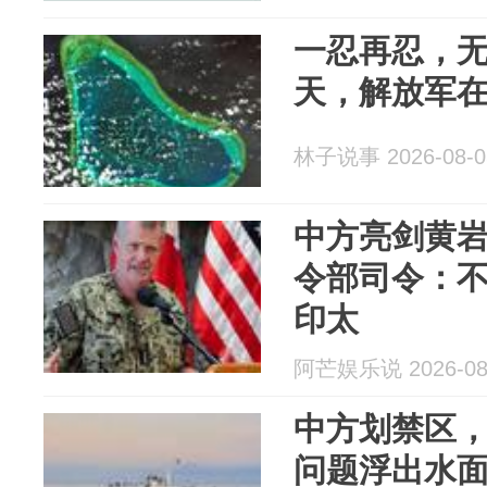
一忍再忍，
天，解放军
林子说事 2026-08-0
中方亮剑黄
令部司令：
印太
阿芒娱乐说 2026-08
中方划禁区，
问题浮出水