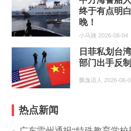
终于有点明
晚！
小马姨 2026-08-04
日菲私划台
部门出手反
飘逸语人 2026-08-0
热点新闻
广东雷州通报“特殊教育学校