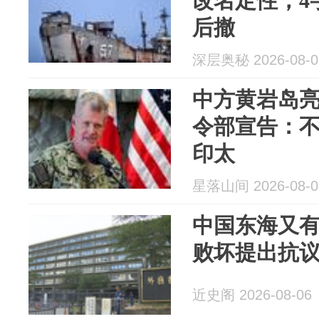
改名定性，4
后撤
深层奥秘 2026-08-0
中方黄岩岛
令部宣告：
印太
星落山间 2026-08-0
中国东海又
败坏提出抗
近史阁 2026-08-06