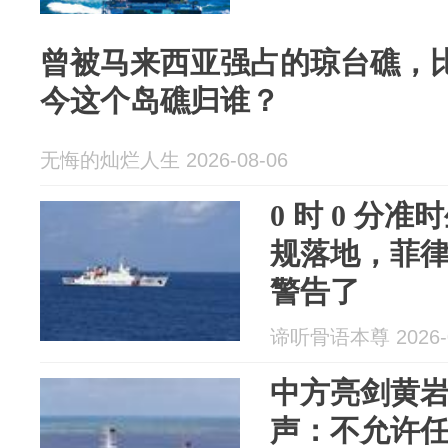
曾被马来西亚强占的琼台礁，
今这个岛礁归谁？
无悔的灿烂人生 2026-08-06
0 时 0 分准
规落地，菲
警告了
谛听骨语本尊 2026-0
中方亮剑黄
声：不允许