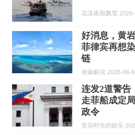
花漾夜雨飘雪 2026-0
好消息，黄岩
菲律宾再想
链
徐竦解说 2026-08-0
连发2道警告
走菲船成定
政令
音乐时光的娱乐 2026