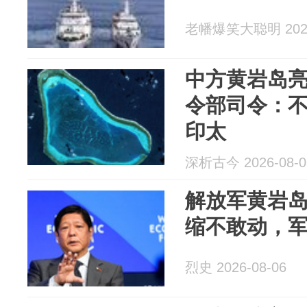
老幡爆笑大聪明 2026
中方黄岩岛
令部司令：
印太
深析古今 2026-08-0
解放军黄岩
缩不敢动，
烈史 2026-08-06