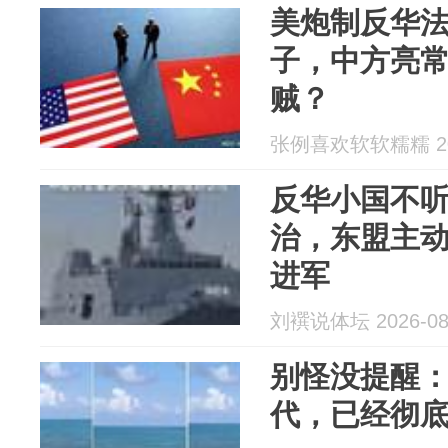
美炮制反华
子，中方亮
贼？
张例喜欢软软糯糯 202
反华小国不
治，东盟主
进军
刘襈说体坛 2026-08
别怪没提醒
代，已经彻