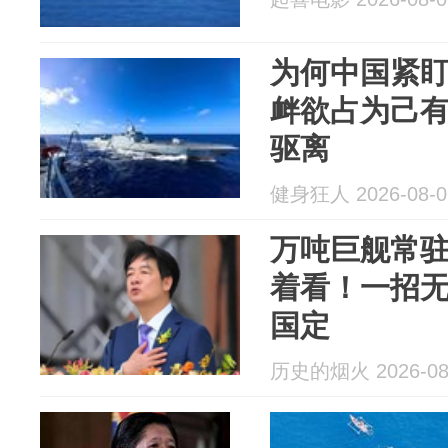
为何中国紧
衅欲占为己
驱离
健身狂人 2026-08-0
万吨巨舰常
着看！一招
国定
历史的烟火 2026-08