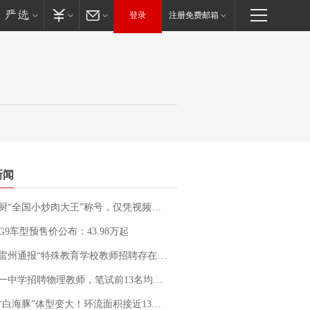
登录
注册免费邮箱
新闻
“全国小炒肉大王”称号，仅凭视频评出？中国烹饪协会回应
G9车型预售价公布：43.98万起
通报“特殊教育学校教师招聘存在违规行为”：已启动问责程序 副校长被停职
招聘物理教师，笔试前13名均遭淘汰？教育局：已叫停招聘，成立调查组全面核查
白海豚”体型变大！环流面积接近13个浙江那么大