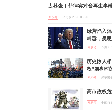
太嚣张！菲律宾对台再生事端
网易号
华史谈 2026-05-20
绿营陷入混
叫嚣，吴思
网易号
荐史 202
历史惊人相
权”崩盘时
网易号
老范谈史 
高市政权危
网易号
中国日报网