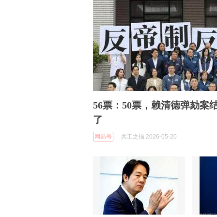
56票：50票，赖清德弹劾
了
网易号
共工之锚 2026-05-20