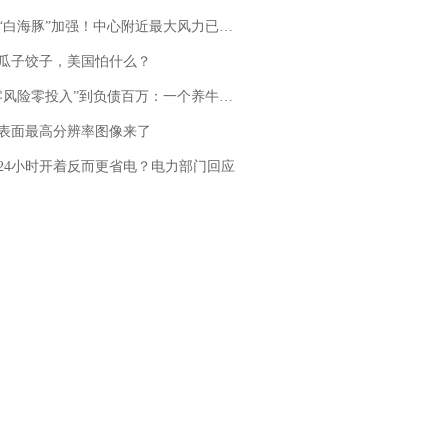
白海豚”加强！中心附近最大风力已达15级 最新研判
瓜子饺子，美国怕什么？
险零投入”到负债百万：一个养牛项目崩盘后，谁该为农户的贷款买单丨红星调查
表面最高分辨率图像来了
24小时开着反而更省电？电力部门回应