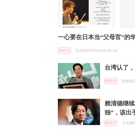
一心要在日本当“父母官”的
网易号
生活时尚导刊 2026-05-18
台湾认了，
网易号
阿振观点 
赖清德继续
独”，该出
网易号
古古聊军事