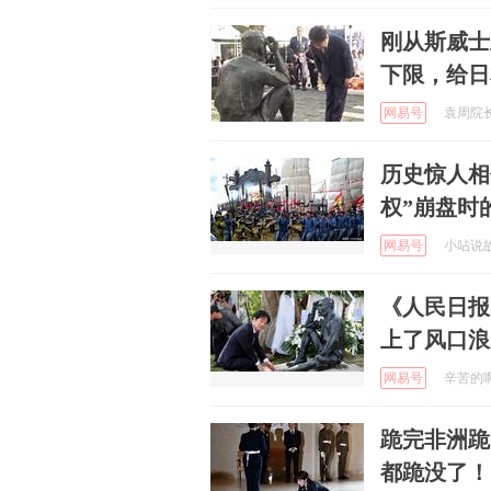
刚从斯威士
下限，给日
网易号
袁周院长 
历史惊人相
权”崩盘时
网易号
小呫说故事
《人民日报
上了风口浪
网易号
辛苦的啊欣
跪完非洲跪
都跪没了！