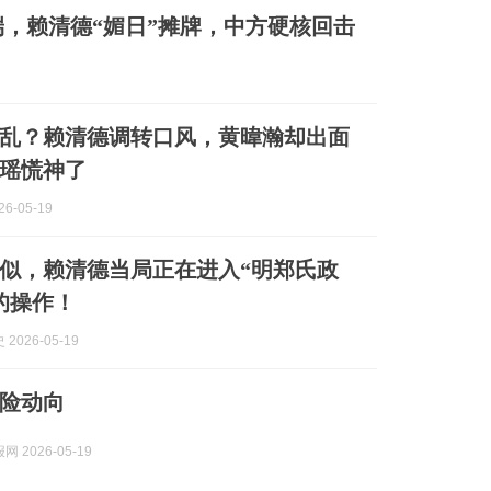
，赖清德“媚日”摊牌，中方硬核回击
乱？赖清德调转口风，黄暐瀚却出面
瑶慌神了
6-05-19
似，赖清德当局正在进入“明郑氏政
的操作！
2026-05-19
险动向
 2026-05-19