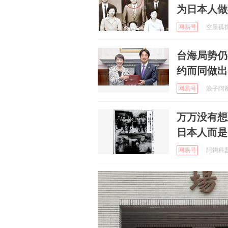
为日本人做
网易号
空景孤扰人
台海局势仍
约而同做出
网易号
浪子阿邴聊
万万没有想
日本人而是
网易号
阿鉤科普记