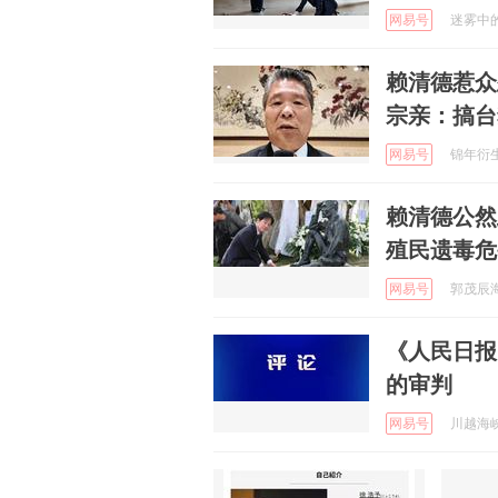
网易号
迷雾中的大
赖清德惹众
宗亲：搞台
网易号
锦年衍生烦
赖清德公然
殖民遗毒危
网易号
郭茂辰海峡
《人民日报
的审判
网易号
川越海峡 