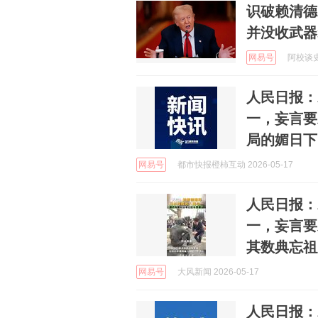
识破赖清德
并没收武器
网易号
阿校谈史 
人民日报：
一，妄言要
局的媚日下
网易号
都市快报橙柿互动 2026-05-17
人民日报：
一，妄言要
其数典忘祖
网易号
大风新闻 2026-05-17
人民日报：