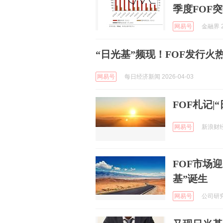
季度FOF
网易号
金融界 2
“日光基”频现！FOF发行火热
网易号
每日经济新闻 2026-04-03
FOF札记|“
网易号
新浪财经 
FOF市场
基”诞生
网易号
公司研究室