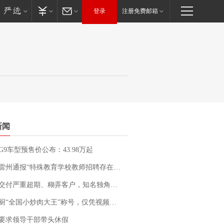
登录
注册免费邮箱
新闻
G9车型预售价公布：43.98万起
通报“特殊教育学校教师招聘存在违规行为”：已启动问责程序 副校长被停职
期、糊弄客户，知名独角兽车企创始人回应：都没证据，将依法采取措施，“本人长期与美国交管局保持沟通，对方表示肯定”
“全国小炒肉大王”称号，仅凭视频评出？中国烹饪协会回应
要求领导干部带头休假