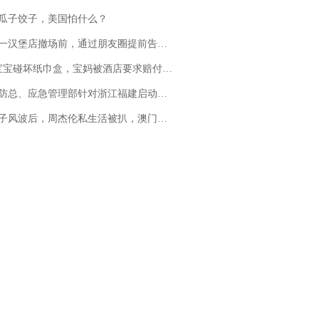
瓜子饺子，美国怕什么？
撤场前，通过朋友圈提前告知逐一退费，有顾客仅剩1元也全被退回，分文不少；顾客：言而有信，让人感动
坏纸巾盒，宝妈被酒店要求赔付924元！三亚一酒店回复：骨瓷定制！网友一查价格，吵翻了
总、应急管理部针对浙江福建启动防汛防台风四级应急响应
风波后，周杰伦私生活被扒，澳门输10亿传闻早已经水落石出