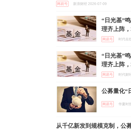
网易号
新浪财经 2026-07-09
“日光基”
理齐上阵，
网易号
时代在线网
“日光基”
理齐上阵，
网易号
时代财经 
公募量化“
网易号
华夏时报 
从千亿新发到规模克制，公