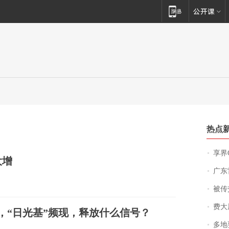
热点
享界
大增
广东雷州
被传交付严重超
费大厨
集，“日光基”频现，释放什么信号？
多地