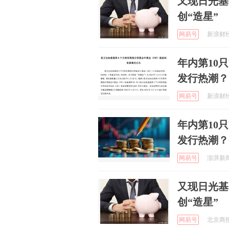
又现日光基
创“造星”
网易号
新浪财经 
年内第10
发行热潮？
网易号
新浪财经 
年内第10
发行热潮？
网易号
澎湃新闻 
又现日光基
创“造星”
网易号
北京商报 