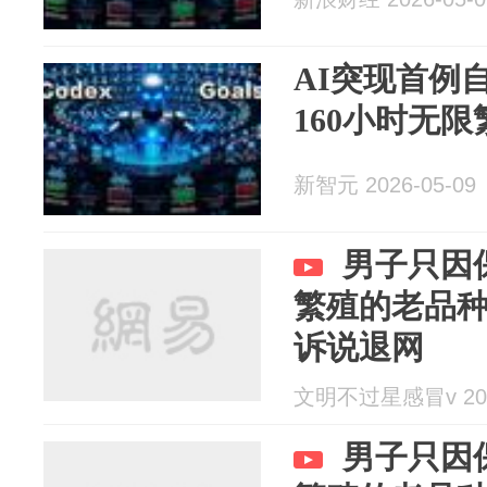
AI突现首例
160小时无限
新智元 2026-05-09
男子只因
繁殖的老品
诉说退网
文明不过星感冒v 2025
男子只因