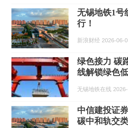
无锡地铁1号线
行！
新浪财经 2026-06-0
绿色接力 碳
线解锁绿色
无锡地铁在线 2026-0
中信建投证
碳中和轨交类R