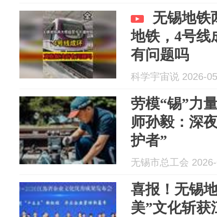
无锡地铁
地铁，4号线
有问题吗
科学宇宙说 2026-05
劳模“锡”力量
师孙毅：深夜
护者”
无锡市总工会 2026-0
喜报！无锡地
美”文化斩获