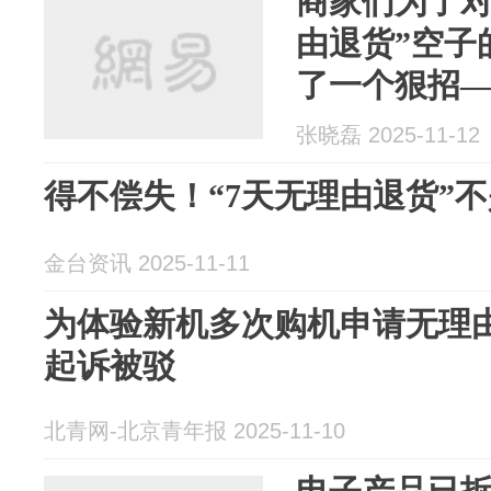
商家们为了对
由退货”空子
了一个狠招—
牌”！
张晓磊 2025-11-12
得不偿失！“7天无理由退货”不
金台资讯 2025-11-11
为体验新机多次购机申请无理由
起诉被驳
北青网-北京青年报 2025-11-10