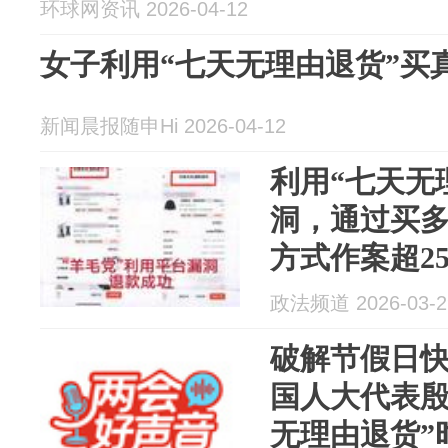
环球网资讯 2026-04-12
女子利用“七天无理由退货”买
新闻晨报随申Hi 2026-04-12
利用“七天无
洞，通过买
方式作案超2
获20人
政法频道 2026-03-2
破解节假日快
国人大代表殷
无理由退货”