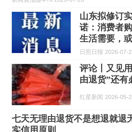
山东拟修订
诺：消费者
生活需要，
则，或存在
日照日报 2026-07-2
有权拒绝退
评论丨又见用
由退货”还有
红星新闻 2026-05-2
七天无理由退货不是想退就退
实信用原则