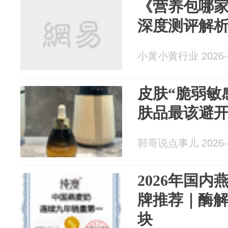
《营养包哪家
深度测评解
小黄小黄行业 2026-0
皮肤“脆弱敏
肤品最该避
郭哥说点事儿 2026-0
2026年国
牌推荐｜酶
块