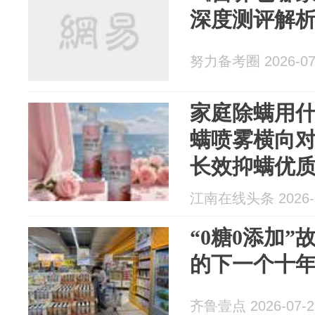
深度测评解
努力备考圈 2026-07
家庭除螨用
螨喷雾横向
长效抑螨优
江南在线头条 2026-0
“0糖0添加
的下一个十
齐鲁壹点 2026-07-2