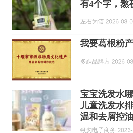
有4个字，熬
左右为篮 2026-08-0
我要葛根粉
多跃品牌方 2026-08
宝宝洗发水哪
儿童洗发水
温和去屑控
锹匆电子商务 2026-0