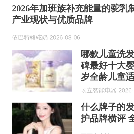
2026年加班族补充能量的驼
产业现状与优质品牌
依巴特骆驼奶 2026-08-06
哪款儿童洗发
碑最好十大婴
岁全龄儿童
玖立智能电器 2026-0
什么牌子的发膜
护品牌横评 