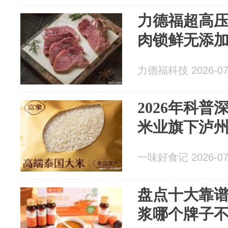
力德福超高
肉锁鲜无添
力德福科技 2026-07
2026年科
米业旗下泸
一味好食记 2026-07
盘点十大靠谱品
浆哪个牌子