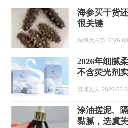
海参买干货
很关键
深海大白刺 2026-08
2026年细
不含荧光剂
寰球热文 2026-08-0
涂油搓泥、隔
黏腻，选虞