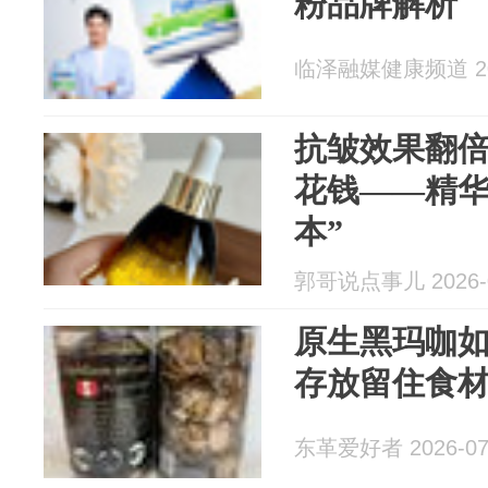
粉品牌解析
临泽融媒健康频道 202
抗皱效果翻
花钱——精华
本”
郭哥说点事儿 2026-0
原生黑玛咖
存放留住食
东革爱好者 2026-07