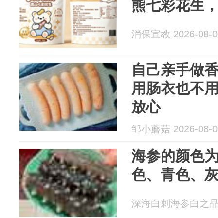
熊七彩花生
消保宣教 2026-08-0
自己亲手做
用肠衣也不
放心
邹小蘑菇 2026-08-0
海参的颜色
色、青色、
深海白刺海参白之品 20