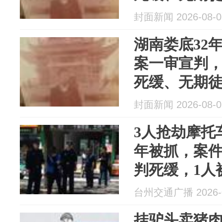
世
封面新闻 2026-08-0
湖南娄底32
案一审宣判
死缓、无期
封面新闻 2026-08-0
3人抢劫摩托
年被抓，案件
判死缓，1人
开庭审理前
台州交通广播 2026-0
挂驴头卖猪