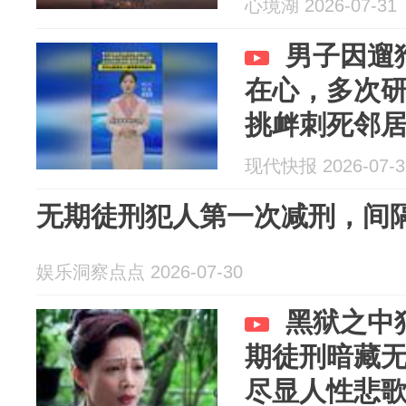
心境湖 2026-07-31
男子因遛
在心，多次
挑衅刺死邻
现代快报 2026-07-3
无期徒刑犯人第一次减刑，间
娱乐洞察点点 2026-07-30
黑狱之中
期徒刑暗藏
尽显人性悲