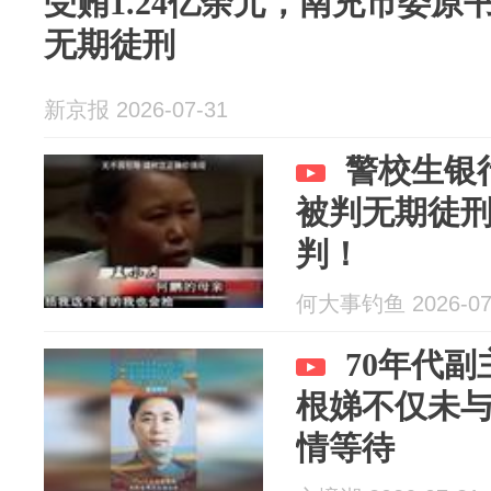
受贿1.24亿余元，南充市委
无期徒刑
新京报 2026-07-31
警校生银
被判无期徒刑
判！
何大事钓鱼 2026-07
70年代
根娣不仅未
情等待