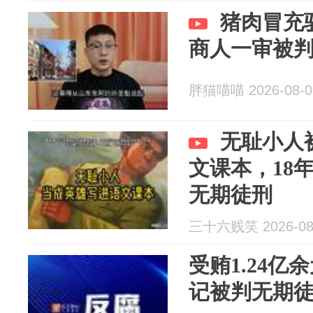
猪肉冒充驴
商人一审被
胖猫喵喵 2026-08-0
无耻小人
文课本，18
无期徒刑
三十六贱笑 2026-08
受贿1.24
记被判无期