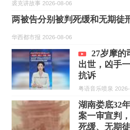
裘克讲故事 2026-08-06
两被告分别被判死缓和无期徒
华西都市报 2026-08-06
27岁摩
出世，凶手
抗诉
粤语音乐喷泉 2026-0
湖南娄底32
案一审宣判
死缓、无期