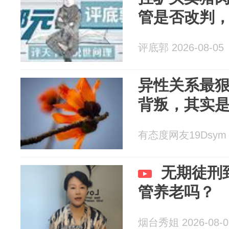
管是否改判
评底郭 2026-08-05
异性关系最
背叛，其实
有态度网友19Dsym 2
无期徒刑
管养老吗？
烟台秀姐 2026-08-0