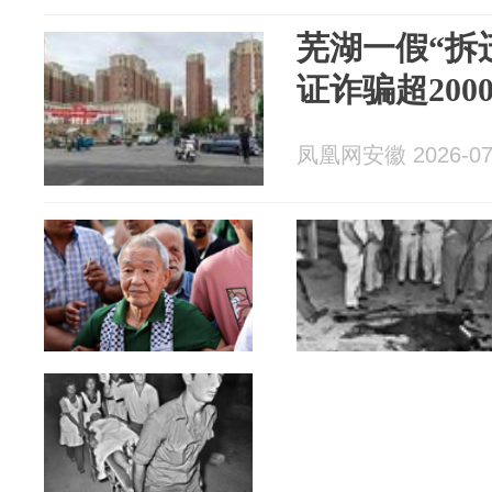
芜湖一假“拆
证诈骗超20
凤凰网安徽 2026-07