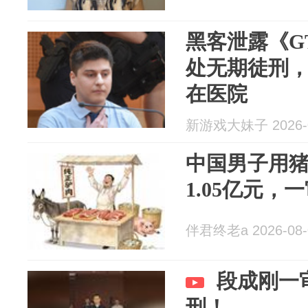
黑客泄露《G
处无期徒刑
在医院
新游戏大妹子 2026-0
中国男子用
1.05亿元
伴君终老a 2026-08-
段成刚一
刑！