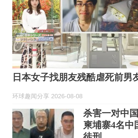
日本女子找朋友残酷虐死前男
环球趣闻分享 2026-08-08
杀害一对中
柬埔寨4名中
徒刑