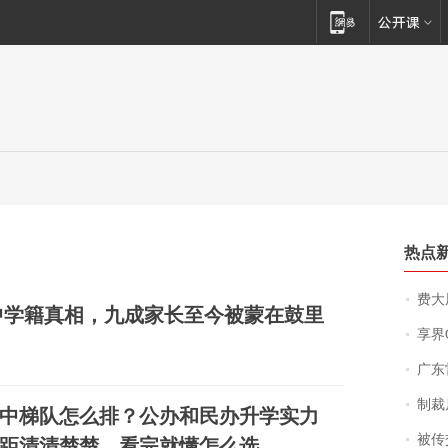
热点
费大厨
中学籍真相，九成家长至今被蒙在鼓里
享界
广东雷州
制裁
中梯队怎么排？公办和民办升学实力
被传交付严重超
距清清楚楚，看完就懂怎么选