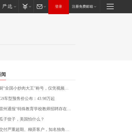
登录
注册免费邮箱
新闻
“全国小炒肉大王”称号，仅凭视频评出？中国烹饪协会回应
G9车型预售价公布：43.98万起
通报“特殊教育学校教师招聘存在违规行为”：已启动问责程序 副校长被停职
瓜子饺子，美国怕什么？
期、糊弄客户，知名独角兽车企创始人回应：都没证据，将依法采取措施，“本人长期与美国交管局保持沟通，对方表示肯定”