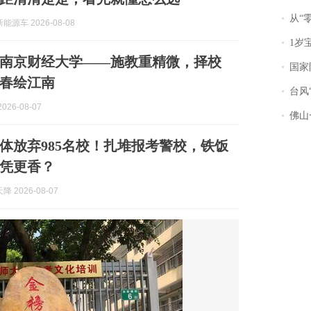
从“零风
源车 2026-08-08
1岁宝宝碰
南京财经大学——施教重精微，择校
国家防
春绘江南
台风“
026-08-07
佛山一中学
体放弃985名校！扎堆报考警校，铁饭
凭更香？
 2026-08-07