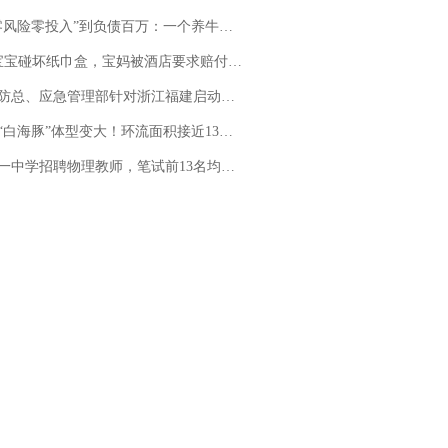
险零投入”到负债百万：一个养牛项目崩盘后，谁该为农户的贷款买单丨红星调查
坏纸巾盒，宝妈被酒店要求赔付924元！三亚一酒店回复：骨瓷定制！网友一查价格，吵翻了
总、应急管理部针对浙江福建启动防汛防台风四级应急响应
白海豚”体型变大！环流面积接近13个浙江那么大
招聘物理教师，笔试前13名均遭淘汰？教育局：已叫停招聘，成立调查组全面核查