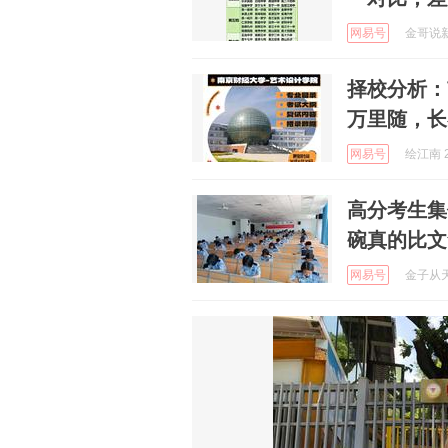
网易号
金哥说新能
择校分析：
万里随，长
网易号
绘江南 2
高分考生集
碗真的比文
网易号
金子从天降