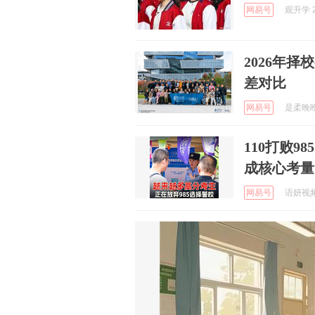
网易号
观升学 2
2026年
差对比
网易号
是柔晚晚呀
110打败9
成核心考量
网易号
语妍视频剪