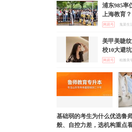
浦东985率
上海教育？
网易号
鬼菜生活 
美甲美睫纹
校10大避
网易号
柏雅美学院
基础弱的考生为什么优选鲁
般、自控力差，选机构重点