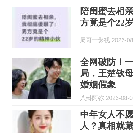
陪闺蜜去相亲
方竟是个22
周哥一影视 2026-08
全网破防！
局，王楚钦
婚姻假象
八卦阿弥 2026-08-0
中年女人不
人？真相就