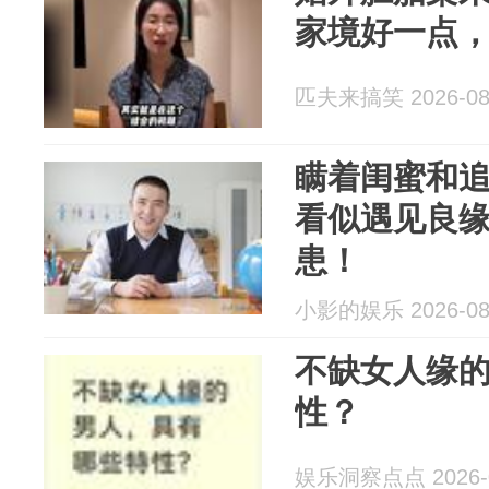
家境好一点，
匹夫来搞笑 2026-08
瞒着闺蜜和
看似遇见良
患！
小影的娱乐 2026-08
不缺女人缘
性？
娱乐洞察点点 2026-0