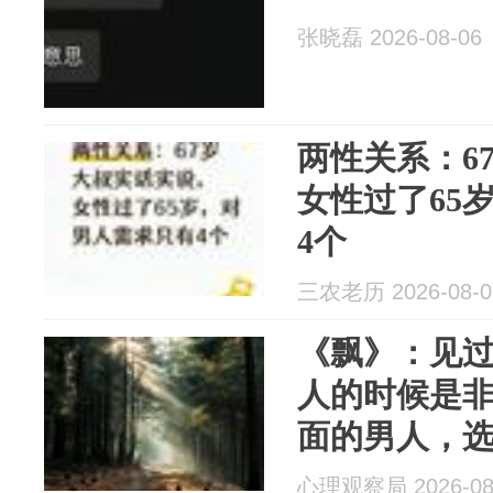
张晓磊 2026-08-06
两性关系：6
女性过了65
4个
三农老历 2026-08-0
《飘》：见
人的时候是
面的男人，
清醒的，都
心理观察局 2026-08