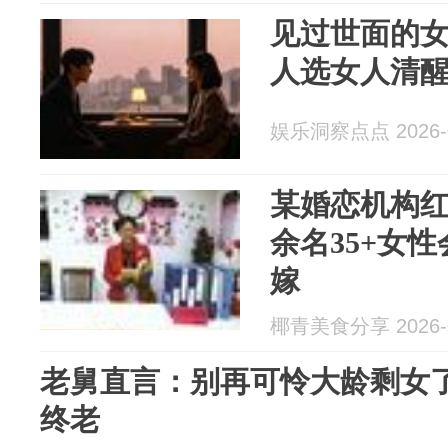
见过世面的
人选女人清
娱乐洞察点点 2026-0
某婚恋机构
余名35+女
嫁
椰青美食分享 2026-0
老舅直言：别再可怜大龄剩女
终老