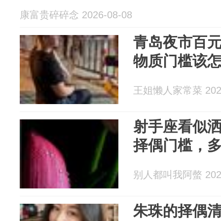
康富贵碎碎念 2026-08-08
青岛夜市百
物质门槛该
王姐懒人家常菜 2026
射手座看似
择偶门槛，
别人都叫我阿螫 2026
朱珠的择偶