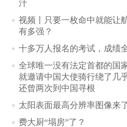
汁
视频丨只要一枚命中就能让航母
有多强？
十多万人报名的考试，成绩
全球唯一没有法定首都的国
就邀请中国大使骑行绕了几
还曾两次到中国寻根
太阳表面最高分辨率图像来
费大厨“塌房”了？