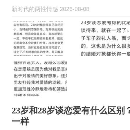
新时代的两性情感 2026-08-08
23岁和28岁谈恋爱有什么区
一样