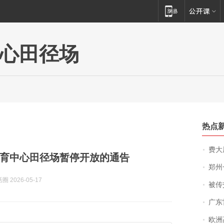
心田径场
热点
费大厨
育中心田径场暂停开放的通告
郑州一汉堡店
 2026-05-17
被传交付严重超
广东雷州
欧洲