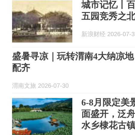
城市记忆丨
五园竞秀之
新浪财经 2026-07-3
盛暑寻凉｜玩转渭南4大纳凉
配齐
渭南文旅 2026-07-30
6-8月限定
面盛开，泛
水乡棣花古