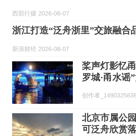
西部行摄 2026-08-07
浙江打造“泛舟浙里”交旅融合
新浪财经 2026-08-07
桨声灯影忆甬
罗城·甬水谣
创作者_14903258386
北京市属公
可泛舟欣赏