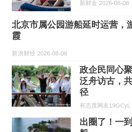
新财金 2026-08-08
北京市属公园游船延时运营，
霞
新浪财经 2026-08-08
政企民同心聚
泛舟访古，
径
有态度网友19GCyL 2
出圈了！一