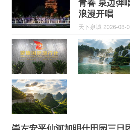
青春 泉边弹
浪漫开唱
天下泉城 2026-08-0
崇左安平仙河加明仕田园三日