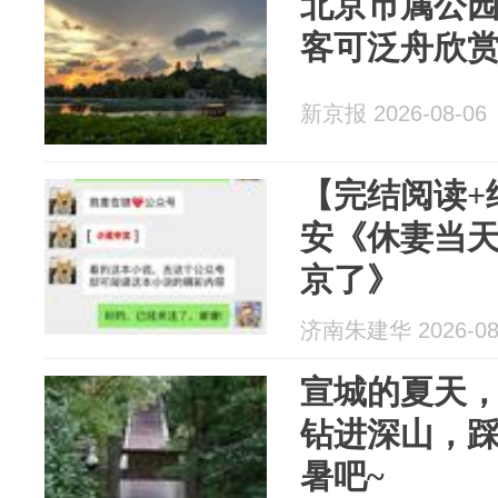
北京市属公
客可泛舟欣
新京报 2026-08-06
【完结阅读+
安《休妻当
京了》
济南朱建华 2026-08
宣城的夏天，
钻进深山，
暑吧~