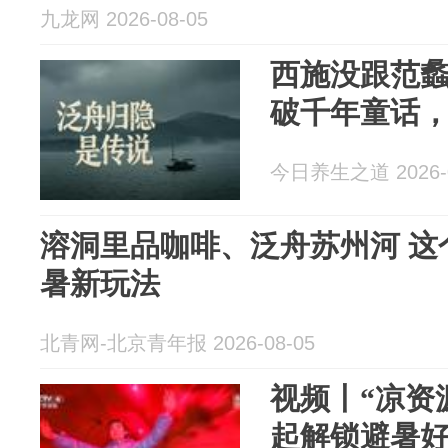
九龙网 2026-08-05
西施没跟范
破千年童话，
今日养生之道 2026-0
溶洞里品咖啡、泛舟苏州河 这
暑新玩法
北青网-北京青年报 2026-08-05
视频丨“凉资源
起解锁避暑