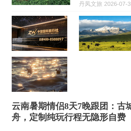
丹凤文旅 2026-07-3
云南暑期情侣8天7晚跟团：古城
舟，定制纯玩行程无隐形自费