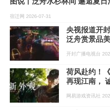
图说丨泛舟水杉林间 邂逅夏日
宿迁网 2026-07-31
央视报道开
泛舟赏景品
开封广播电视台 2026
荷风赴约！《
再现江南， 
网易游戏资讯社 2026