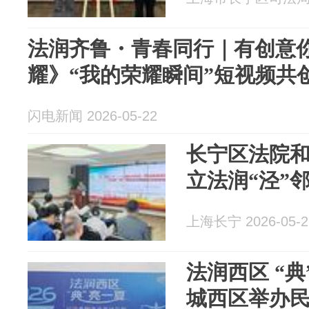
法润齐鲁・青春同行｜有创意
耀》“我的荣耀瞬间”短视频共
闪电新闻 2026-05-22
长宁区法院
立法润“泾”
上海长宁 2026-05-2
法润西区 “
城西区举办