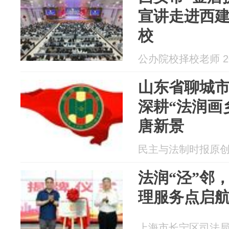
宣讲走进西
校
公办院校择校老师 202
山东省聊城
深耕“法润画
唐新景
民主与法制时报原创新闻
法润“泾”邻
理服务点启
上海市长宁区司法局 20