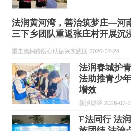
法润黄河湾，善治筑梦庄—河
三下乡团队重返张庄村开展沉
重走焦桐路医心助振兴实践团 2026-07-24
法润春城护
法助推青少
增效
新浪财经 2026-07-2
E法同行 法润
族团结 法治