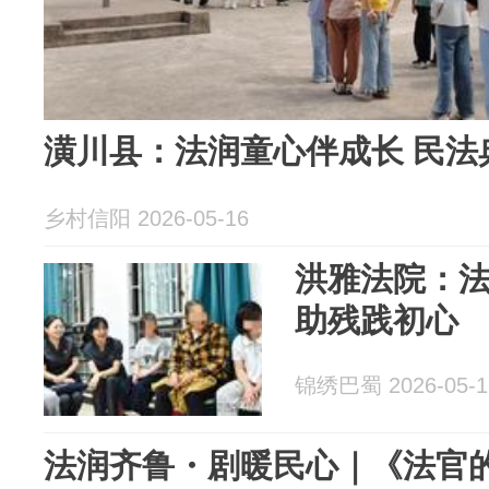
潢川县：法润童心伴成长 民法
乡村信阳 2026-05-16
洪雅法院：法
助残践初心
锦绣巴蜀 2026-05-1
法润齐鲁・剧暖民心｜《法官