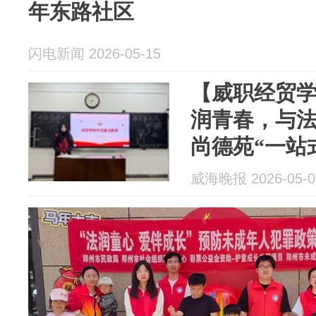
年东路社区
闪电新闻 2026-05-15
【威职经贸学
润青春，与
尚德苑“一站
治教育活动
威海晚报 2026-05-0