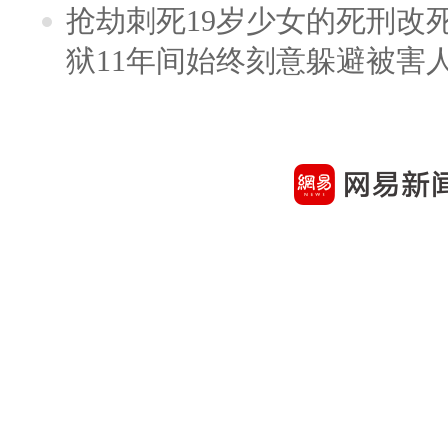
抢劫刺死19岁少女的死刑改
狱11年间始终刻意躲避被害