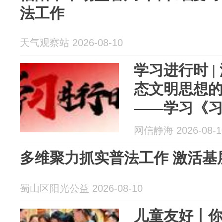
法工作
天气观察站 2026-08-10
学习进行时 
态文明思想
——学习《
第一至五卷
网信静海 2026-08-1
多维聚力抓实普
蜀山区阳光公益 2026-08-10
儿童友好丨你