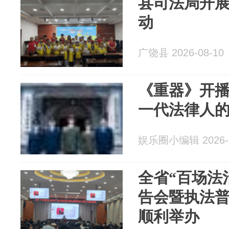
县司法局开
动
广饶县 2026-08-10
《重器》开播
一代法律人
娱乐圈小编辑 2026-0
全省“百场法
告会暨执法
顺利举办