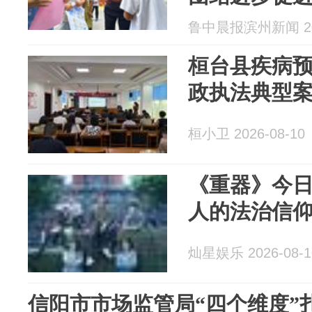
传活动
鲁中晨报滨州新闻 202
桓台县疾病
政执法典型
桓小卫 2026-08-10
《重器》今日
人的法治信
灿星娱乐 2026-08-1
信阳市市场监管局“四个维度”