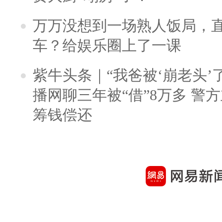
万万没想到一场熟人饭局，
车？给娱乐圈上了一课
紫牛头条｜“我爸被‘崩老头’
播网聊三年被“借”8万多 警
筹钱偿还