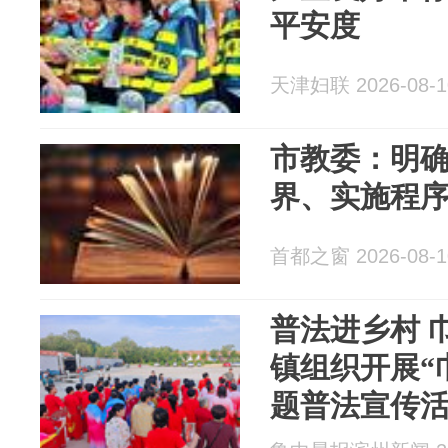
平安度
天津妇联 2026-08-1
市教委：明
界、实施程
首都之窗 2026-08-1
普法进乡村 
镇组织开展“
题普法宣传