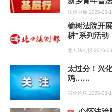
新乡青年普
普法活动
法治中原 2026-08-1
榆树法院开展
耕”系列活动
北方法制报 2026-08
太过分！兴化
鸡……
兴化论坛 2026-08-1
心怀法治