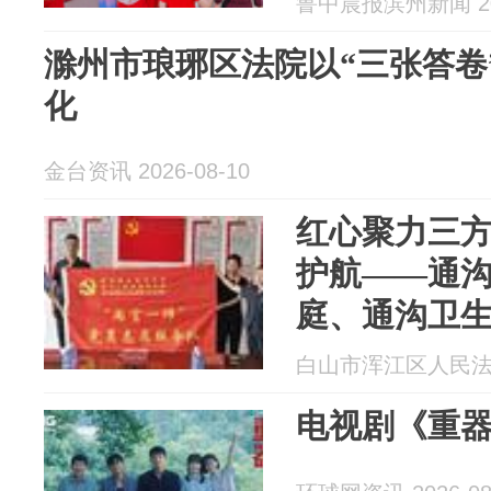
鲁中晨报滨州新闻 202
滁州市琅琊区法院以“三张答卷
化
金台资讯 2026-08-10
红心聚力三方
护航——通
庭、通沟卫
约仪式
白山市浑江区人民法院 2
电视剧《重